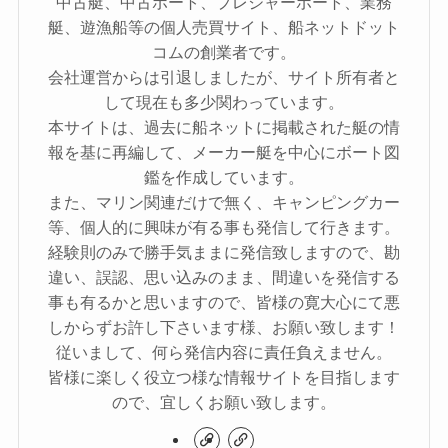
中古艇、中古ボート、プレジャーボート、業務
艇、遊漁船等の個人売買サイト、船ネットドット
コムの創業者です。
会社運営からは引退しましたが、サイト所有者と
して現在も多少関わっています。
本サイトは、過去に船ネットに掲載された艇の情
報を基に再編して、メーカー艇を中心にボート図
鑑を作成しています。
また、マリン関連だけで無く、キャンピングカー
等、個人的に興味が有る事も発信して行きます。
経験則のみで勝手気ままに発信致しますので、勘
違い、誤認、思い込みのまま、間違いを発信する
事も有るかと思いますので、皆様の寛大心にて悪
しからずお許し下さいます様、お願い致します！
従いまして、何ら発信内容に責任負えません。
皆様に楽しく役立つ様な情報サイトを目指します
ので、宜しくお願い致します。