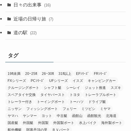
日々の出来事
(16)
近場の日帰り旅
(7)
道の駅
(22)
タグ
19ft未満
20~25ft
26~30ft
31ft以上
EFｼﾘｰｽﾞ
FRｼﾘｰｽﾞ
FXシリーズ
PCｼﾘｰｽﾞ
UFシリーズ
イスズ
キャンピングカー
クルージングボート
シャフト艇
シーレイ
ジェット推進
スズキ
スペアタイヤ交換
タイヤバースト
トヨタ
トレーラブルボート
トレーラー付き
トーイングボート
トーハツ
ドライブ艇
ニッサン
フィッシングボート
フェリー
ミツビシ
ミヤマ
ヤマハ
ヤンマー
ヨット
中古艇
函館山
函館観光
北海道
国産艇
外国艇
外国製
外国製ボート
水上バイク
海外製ボート
船外機艇
阿寒丹頂の里
ＲＶパーク