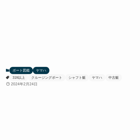
ボート図鑑
ヤマハ
31ft以上
クルージングボート
シャフト艇
ヤマハ
中古艇
2024年2月24日