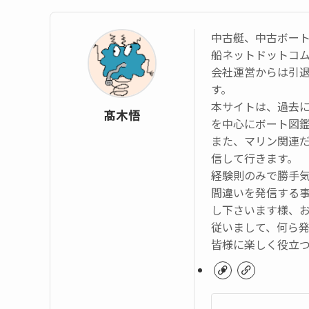
中古艇、中古ボー
船ネットドットコ
会社運営からは引
す。
本サイトは、過去
髙木悟
を中心にボート図
また、マリン関連
信して行きます。
経験則のみで勝手
間違いを発信する
し下さいます様、
従いまして、何ら
皆様に楽しく役立