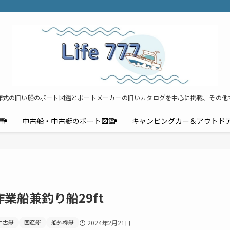
年式の旧い船のボート図鑑とボートメーカーの旧いカタログを中心に掲載、その他
事
中古船・中古艇のボート図鑑
キャンピングカー＆アウトド
業船兼釣り船29ft
中古艇
国産艇
船外機艇
2024年2月21日