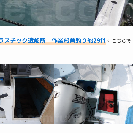
ラスチック造船所 作業船兼釣り船29ft
←こちらで