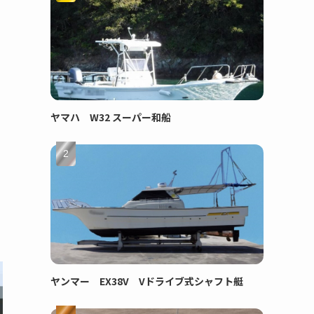
ヤマハ W32 スーパー和船
ヤンマー EX38V Vドライブ式シャフト艇