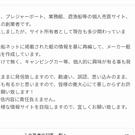
ト、プレジャーボート、業務艇、遊漁船等の個人売買サイト、
ムの創業者です。
退しましたが、サイト所有者として現在も多少関わっていま
に船ネットに掲載された艇の情報を基に再編して、メーカー艇
鑑を作成しています。
だけで無く、キャンピングカー等、個人的に興味が有る事も発
気ままに発信致しますので、勘違い、誤認、思い込みのまま、
事も有るかと思いますので、皆様の寛大心にて悪しからずお許
お願い致します！
発信内容に責任負えません。
つ様な情報サイトを目指しますので、宜しくお願い致します。
この著者の記事一覧へ