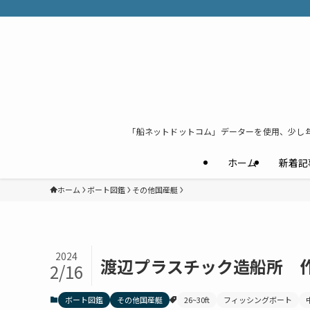
「船ネットドットコム」データーを使用、少し
ホーム
新着記
ホーム
ボート図鑑
その他国産艇
2024
渡辺プラスチック造船所 作
2/16
ボート図鑑
その他国産艇
26~30ft
フィッシングボート