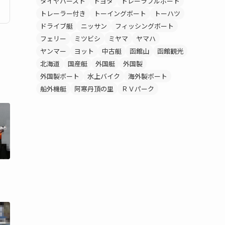
タイヤバースト
トヨタ
トレーラブルボート
トレーラー付き
トーイングボート
トーハツ
ドライブ艇
ニッサン
フィッシングボート
フェリー
ミツビシ
ミヤマ
ヤマハ
ヤンマー
ヨット
中古艇
函館山
函館観光
北海道
国産艇
外国艇
外国製
外国製ボート
水上バイク
海外製ボート
船外機艇
阿寒丹頂の里
ＲＶパーク