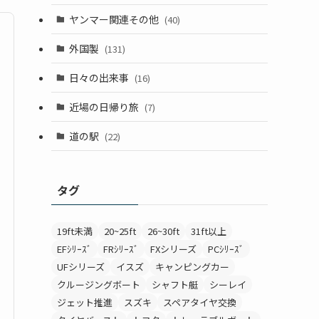
ヤンマー関連その他
(40)
外国製
(131)
日々の出来事
(16)
近場の日帰り旅
(7)
道の駅
(22)
タグ
19ft未満
20~25ft
26~30ft
31ft以上
EFｼﾘｰｽﾞ
FRｼﾘｰｽﾞ
FXシリーズ
PCｼﾘｰｽﾞ
UFシリーズ
イスズ
キャンピングカー
クルージングボート
シャフト艇
シーレイ
ジェット推進
スズキ
スペアタイヤ交換