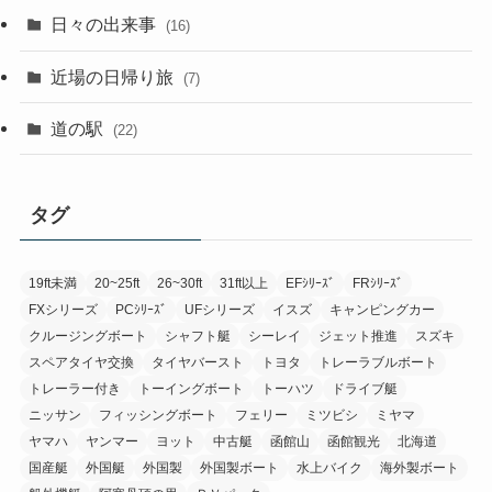
日々の出来事
(16)
近場の日帰り旅
(7)
道の駅
(22)
タグ
19ft未満
20~25ft
26~30ft
31ft以上
EFｼﾘｰｽﾞ
FRｼﾘｰｽﾞ
FXシリーズ
PCｼﾘｰｽﾞ
UFシリーズ
イスズ
キャンピングカー
クルージングボート
シャフト艇
シーレイ
ジェット推進
スズキ
スペアタイヤ交換
タイヤバースト
トヨタ
トレーラブルボート
トレーラー付き
トーイングボート
トーハツ
ドライブ艇
ニッサン
フィッシングボート
フェリー
ミツビシ
ミヤマ
ヤマハ
ヤンマー
ヨット
中古艇
函館山
函館観光
北海道
国産艇
外国艇
外国製
外国製ボート
水上バイク
海外製ボート