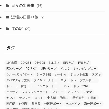
日々の出来事
(16)
近場の日帰り旅
(7)
道の駅
(22)
タグ
19ft未満
20~25ft
26~30ft
31ft以上
EFｼﾘｰｽﾞ
FRｼﾘｰｽﾞ
FXシリーズ
PCｼﾘｰｽﾞ
UFシリーズ
イスズ
キャンピングカー
クルージングボート
シャフト艇
シーレイ
ジェット推進
スズキ
スペアタイヤ交換
タイヤバースト
トヨタ
トレーラブルボート
トレーラー付き
トーイングボート
トーハツ
ドライブ艇
ニッサン
フィッシングボート
フェリー
ミツビシ
ミヤマ
ヤマハ
ヤンマー
ヨット
中古艇
函館山
函館観光
北海道
国産艇
外国艇
外国製
外国製ボート
水上バイク
海外製ボート