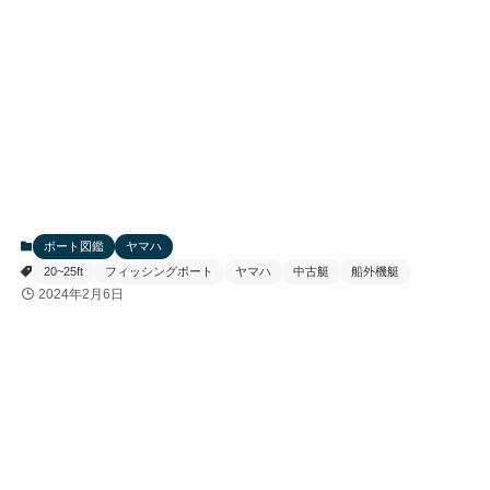
ボート図鑑
ヤマハ
20~25ft
フィッシングボート
ヤマハ
中古艇
船外機艇
2024年2月6日