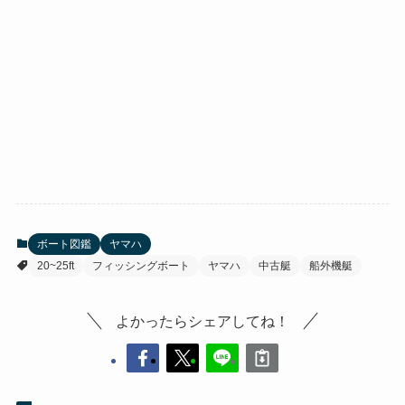
ボート図鑑
ヤマハ
20~25ft
フィッシングボート
ヤマハ
中古艇
船外機艇
よかったらシェアしてね！