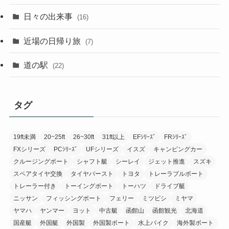
日々の出来事
(16)
近場の日帰り旅
(7)
道の駅
(22)
タグ
19ft未満
20~25ft
26~30ft
31ft以上
EFｼﾘｰｽﾞ
FRｼﾘｰｽﾞ
FXシリーズ
PCｼﾘｰｽﾞ
UFシリーズ
イスズ
キャンピングカー
クルージングボート
シャフト艇
シーレイ
ジェット推進
スズキ
スペアタイヤ交換
タイヤバースト
トヨタ
トレーラブルボート
トレーラー付き
トーイングボート
トーハツ
ドライブ艇
ニッサン
フィッシングボート
フェリー
ミツビシ
ミヤマ
ヤマハ
ヤンマー
ヨット
中古艇
函館山
函館観光
北海道
国産艇
外国艇
外国製
外国製ボート
水上バイク
海外製ボート