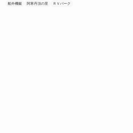
船外機艇
阿寒丹頂の里
ＲＶパーク