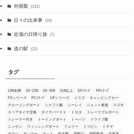
外国製
(131)
日々の出来事
(16)
近場の日帰り旅
(7)
道の駅
(22)
タグ
19ft未満
20~25ft
26~30ft
31ft以上
EFｼﾘｰｽﾞ
FRｼﾘｰｽﾞ
FXシリーズ
PCｼﾘｰｽﾞ
UFシリーズ
イスズ
キャンピングカー
クルージングボート
シャフト艇
シーレイ
ジェット推進
スズキ
スペアタイヤ交換
タイヤバースト
トヨタ
トレーラブルボート
トレーラー付き
トーイングボート
トーハツ
ドライブ艇
ニッサン
フィッシングボート
フェリー
ミツビシ
ミヤマ
ヤマハ
ヤンマー
ヨット
中古艇
函館山
函館観光
北海道