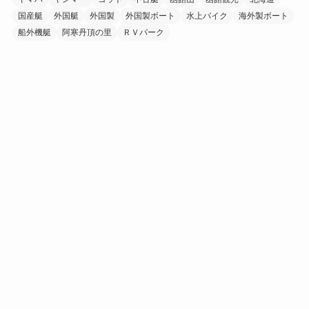
国産艇
外国艇
外国製
外国製ボート
水上バイク
海外製ボート
船外機艇
阿寒丹頂の里
ＲＶパーク