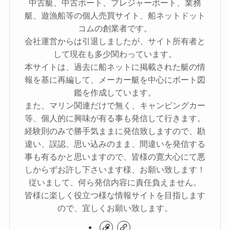
中古艇、中古ボート、プレジャーボート、業務
艇、遊漁船等の個人売買サイト、船ネットドット
コムの創業者です。
会社運営からは引退しましたが、サイト所有者と
して現在も多少関わっています。
本サイトは、過去に船ネットに掲載された艇の情
報を基に再編して、メーカー艇を中心にボート図
鑑を作成しています。
また、マリン関連だけで無く、キャンピングカー
等、個人的に興味が有る事も発信して行きます。
経験則のみで勝手気ままに発信致しますので、勘
違い、誤認、思い込みのまま、間違いを発信する
事も有るかと思いますので、皆様の寛大心にて悪
しからずお許し下さいます様、お願い致します！
従いまして、何ら発信内容に責任負えません。
皆様に楽しく役立つ様な情報サイトを目指します
ので、宜しくお願い致します。