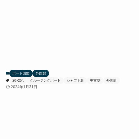
ボート図鑑
外国製
20~25ft
クルージングボート
シャフト艇
中古艇
外国艇
2024年1月31日