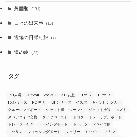
外国製
(131)
日々の出来事
(16)
近場の日帰り旅
(7)
道の駅
(22)
タグ
19ft未満
20~25ft
26~30ft
31ft以上
EFｼﾘｰｽﾞ
FRｼﾘｰｽﾞ
FXシリーズ
PCｼﾘｰｽﾞ
UFシリーズ
イスズ
キャンピングカー
クルージングボート
シャフト艇
シーレイ
ジェット推進
スズキ
スペアタイヤ交換
タイヤバースト
トヨタ
トレーラブルボート
トレーラー付き
トーイングボート
トーハツ
ドライブ艇
ニッサン
フィッシングボート
フェリー
ミツビシ
ミヤマ