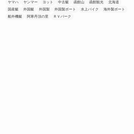
ヤマハ
ヤンマー
ヨット
中古艇
函館山
函館観光
北海道
国産艇
外国艇
外国製
外国製ボート
水上バイク
海外製ボート
船外機艇
阿寒丹頂の里
ＲＶパーク