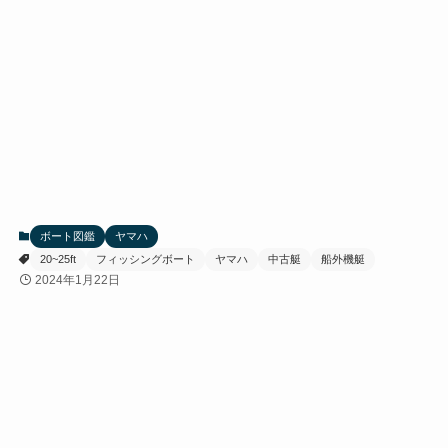
ボート図鑑
ヤマハ
20~25ft
フィッシングボート
ヤマハ
中古艇
船外機艇
2024年1月22日