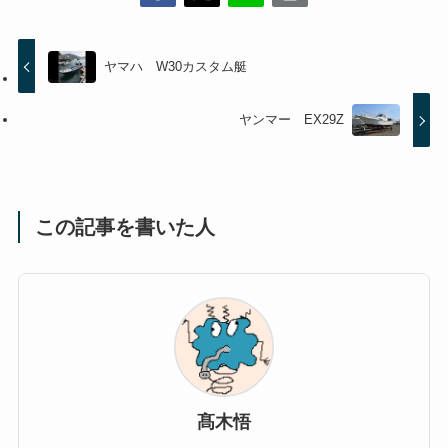
ヤマハ W30カスタム艇
ヤンマー EX29Z
この記事を書いた人
髙木悟