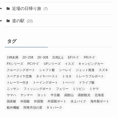
近場の日帰り旅
(7)
道の駅
(22)
タグ
19ft未満
20~25ft
26~30ft
31ft以上
EFｼﾘｰｽﾞ
FRｼﾘｰｽﾞ
FXシリーズ
PCｼﾘｰｽﾞ
UFシリーズ
イスズ
キャンピングカー
クルージングボート
シャフト艇
シーレイ
ジェット推進
スズキ
スペアタイヤ交換
タイヤバースト
トヨタ
トレーラブルボート
トレーラー付き
トーイングボート
トーハツ
ドライブ艇
ニッサン
フィッシングボート
フェリー
ミツビシ
ミヤマ
ヤマハ
ヤンマー
ヨット
中古艇
函館山
函館観光
北海道
国産艇
外国艇
外国製
外国製ボート
水上バイク
海外製ボート
船外機艇
阿寒丹頂の里
ＲＶパーク