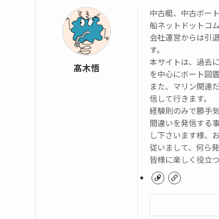
中古艇、中古ボー
船ネットドットコ
会社運営からは引
す。
本サイトは、過去
髙木悟
を中心にボート図
また、マリン関連
信して行きます。
経験則のみで勝手
間違いを発信する
し下さいます様、
従いまして、何ら
皆様に楽しく役立