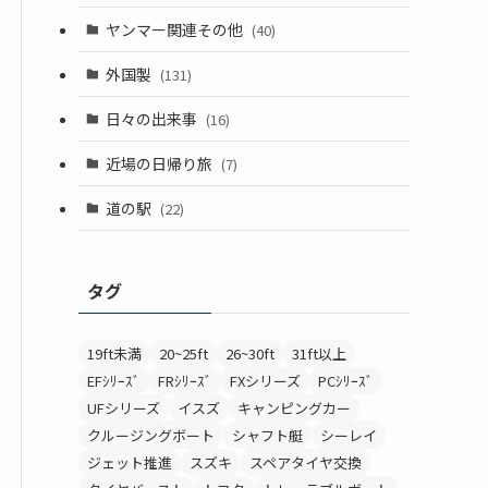
ヤンマー関連その他
(40)
外国製
(131)
日々の出来事
(16)
近場の日帰り旅
(7)
道の駅
(22)
タグ
19ft未満
20~25ft
26~30ft
31ft以上
EFｼﾘｰｽﾞ
FRｼﾘｰｽﾞ
FXシリーズ
PCｼﾘｰｽﾞ
UFシリーズ
イスズ
キャンピングカー
クルージングボート
シャフト艇
シーレイ
ジェット推進
スズキ
スペアタイヤ交換