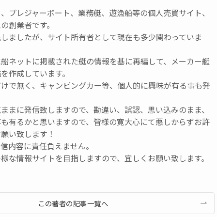
ト、プレジャーボート、業務艇、遊漁船等の個人売買サイト、
ムの創業者です。
退しましたが、サイト所有者として現在も多少関わっていま
に船ネットに掲載された艇の情報を基に再編して、メーカー艇
鑑を作成しています。
だけで無く、キャンピングカー等、個人的に興味が有る事も発
気ままに発信致しますので、勘違い、誤認、思い込みのまま、
事も有るかと思いますので、皆様の寛大心にて悪しからずお許
お願い致します！
発信内容に責任負えません。
つ様な情報サイトを目指しますので、宜しくお願い致します。
この著者の記事一覧へ