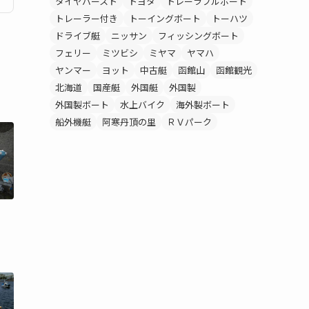
タイヤバースト
トヨタ
トレーラブルボート
トレーラー付き
トーイングボート
トーハツ
ドライブ艇
ニッサン
フィッシングボート
フェリー
ミツビシ
ミヤマ
ヤマハ
ヤンマー
ヨット
中古艇
函館山
函館観光
北海道
国産艇
外国艇
外国製
外国製ボート
水上バイク
海外製ボート
船外機艇
阿寒丹頂の里
ＲＶパーク