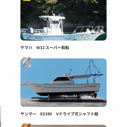
ヤマハ W32 スーパー和船
ヤンマー EX38V Vドライブ式シャフト艇