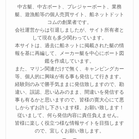
中古艇、中古ボート、プレジャーボート、業務
艇、遊漁船等の個人売買サイト、船ネットドット
コムの創業者です。
会社運営からは引退しましたが、サイト所有者と
して現在も多少関わっています。
本サイトは、過去に船ネットに掲載された艇の情
報を基に再編して、メーカー艇を中心にボート図
鑑を作成しています。
また、マリン関連だけで無く、キャンピングカー
等、個人的に興味が有る事も発信して行きます。
経験則のみで勝手気ままに発信致しますので、勘
違い、誤認、思い込みのまま、間違いを発信する
事も有るかと思いますので、皆様の寛大心にて悪
しからずお許し下さいます様、お願い致します！
従いまして、何ら発信内容に責任負えません。
皆様に楽しく役立つ様な情報サイトを目指します
ので、宜しくお願い致します。