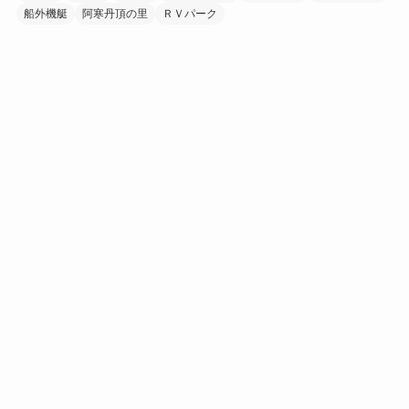
船外機艇
阿寒丹頂の里
ＲＶパーク