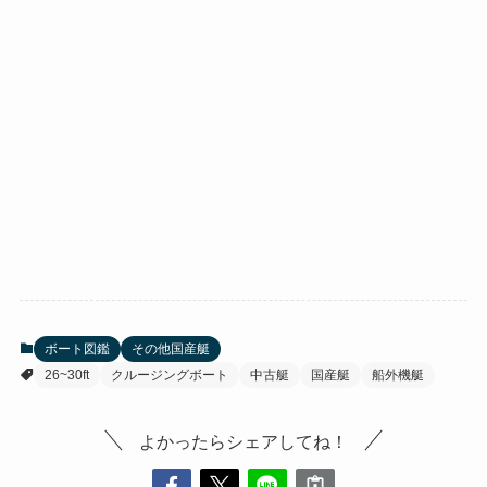
ボート図鑑
その他国産艇
26~30ft
クルージングボート
中古艇
国産艇
船外機艇
よかったらシェアしてね！