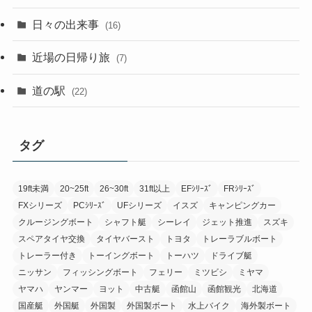
日々の出来事
(16)
近場の日帰り旅
(7)
道の駅
(22)
タグ
19ft未満
20~25ft
26~30ft
31ft以上
EFｼﾘｰｽﾞ
FRｼﾘｰｽﾞ
FXシリーズ
PCｼﾘｰｽﾞ
UFシリーズ
イスズ
キャンピングカー
クルージングボート
シャフト艇
シーレイ
ジェット推進
スズキ
スペアタイヤ交換
タイヤバースト
トヨタ
トレーラブルボート
トレーラー付き
トーイングボート
トーハツ
ドライブ艇
ニッサン
フィッシングボート
フェリー
ミツビシ
ミヤマ
ヤマハ
ヤンマー
ヨット
中古艇
函館山
函館観光
北海道
国産艇
外国艇
外国製
外国製ボート
水上バイク
海外製ボート