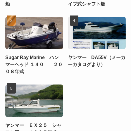
船
イブ式シャフト艇
Sugar Ray Marine ハン
ヤンマー DA55V（メーカ
マーヘッド １４０ ２０
ーカタログより）
０８年式
ヤンマー ＥＸ２５ シャ