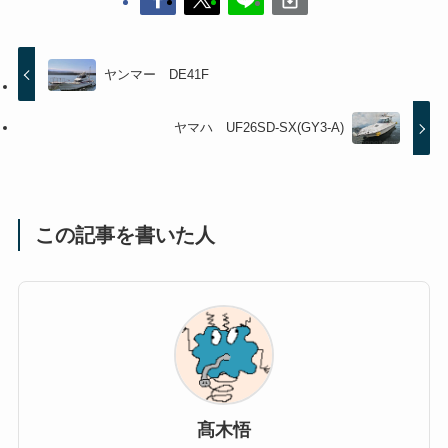
ヤンマー DE41F
ヤマハ UF26SD-SX(GY3-A)
この記事を書いた人
髙木悟