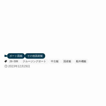
ボート図鑑
その他国産艇
26~30ft
クルージングボート
中古艇
国産艇
船外機艇
2023年12月29日