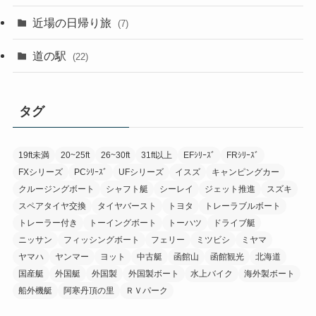
近場の日帰り旅
(7)
道の駅
(22)
タグ
19ft未満
20~25ft
26~30ft
31ft以上
EFｼﾘｰｽﾞ
FRｼﾘｰｽﾞ
FXシリーズ
PCｼﾘｰｽﾞ
UFシリーズ
イスズ
キャンピングカー
クルージングボート
シャフト艇
シーレイ
ジェット推進
スズキ
スペアタイヤ交換
タイヤバースト
トヨタ
トレーラブルボート
トレーラー付き
トーイングボート
トーハツ
ドライブ艇
ニッサン
フィッシングボート
フェリー
ミツビシ
ミヤマ
ヤマハ
ヤンマー
ヨット
中古艇
函館山
函館観光
北海道
国産艇
外国艇
外国製
外国製ボート
水上バイク
海外製ボート
船外機艇
阿寒丹頂の里
ＲＶパーク