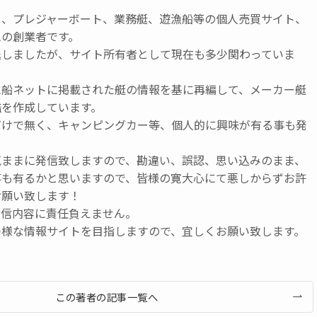
ト、プレジャーボート、業務艇、遊漁船等の個人売買サイト、
ムの創業者です。
退しましたが、サイト所有者として現在も多少関わっていま
に船ネットに掲載された艇の情報を基に再編して、メーカー艇
鑑を作成しています。
だけで無く、キャンピングカー等、個人的に興味が有る事も発
気ままに発信致しますので、勘違い、誤認、思い込みのまま、
事も有るかと思いますので、皆様の寛大心にて悪しからずお許
お願い致します！
発信内容に責任負えません。
つ様な情報サイトを目指しますので、宜しくお願い致します。
この著者の記事一覧へ