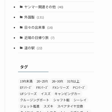
ヤンマー関連その他
(40)
外国製
(131)
日々の出来事
(16)
近場の日帰り旅
(7)
道の駅
(22)
タグ
19ft未満
20~25ft
26~30ft
31ft以上
EFｼﾘｰｽﾞ
FRｼﾘｰｽﾞ
FXシリーズ
PCｼﾘｰｽﾞ
UFシリーズ
イスズ
キャンピングカー
クルージングボート
シャフト艇
シーレイ
ジェット推進
スズキ
スペアタイヤ交換