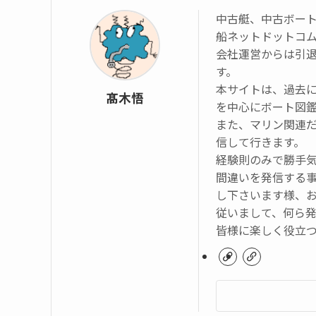
中古艇、中古ボー
船ネットドットコ
会社運営からは引
す。
本サイトは、過去
髙木悟
を中心にボート図
また、マリン関連
信して行きます。
経験則のみで勝手
間違いを発信する
し下さいます様、
従いまして、何ら
皆様に楽しく役立