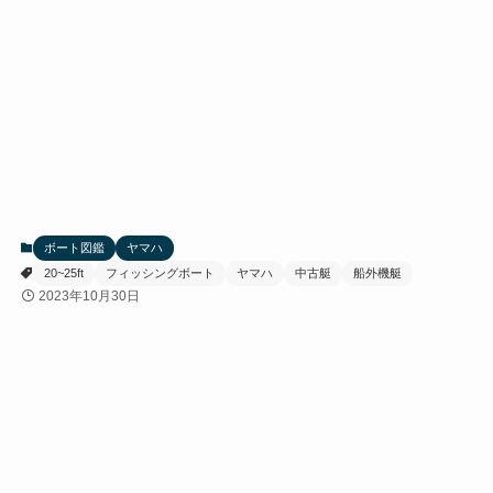
ボート図鑑
ヤマハ
20~25ft
フィッシングボート
ヤマハ
中古艇
船外機艇
2023年10月30日