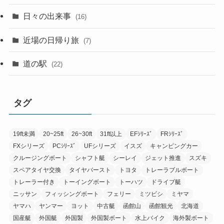
日々の出来事
(16)
近場の日帰り旅
(7)
道の駅
(22)
タグ
19ft未満
20~25ft
26~30ft
31ft以上
EFｼﾘｰｽﾞ
FRｼﾘｰｽﾞ
FXシリーズ
PCｼﾘｰｽﾞ
UFシリーズ
イスズ
キャンピングカー
クルージングボート
シャフト艇
シーレイ
ジェット推進
スズキ
スペアタイヤ交換
タイヤバースト
トヨタ
トレーラブルボート
トレーラー付き
トーイングボート
トーハツ
ドライブ艇
ニッサン
フィッシングボート
フェリー
ミツビシ
ミヤマ
ヤマハ
ヤンマー
ヨット
中古艇
函館山
函館観光
北海道
国産艇
外国艇
外国製
外国製ボート
水上バイク
海外製ボート