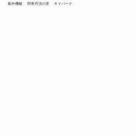
船外機艇
阿寒丹頂の里
ＲＶパーク