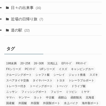
日々の出来事
(16)
近場の日帰り旅
(7)
道の駅
(22)
タグ
19ft未満
20~25ft
26~30ft
31ft以上
EFｼﾘｰｽﾞ
FRｼﾘｰｽﾞ
FXシリーズ
PCｼﾘｰｽﾞ
UFシリーズ
イスズ
キャンピングカー
クルージングボート
シャフト艇
シーレイ
ジェット推進
スズキ
スペアタイヤ交換
タイヤバースト
トヨタ
トレーラブルボート
トレーラー付き
トーイングボート
トーハツ
ドライブ艇
ニッサン
フィッシングボート
フェリー
ミツビシ
ミヤマ
ヤマハ
ヤンマー
ヨット
中古艇
函館山
函館観光
北海道
国産艇
外国艇
外国製
外国製ボート
水上バイク
海外製ボート