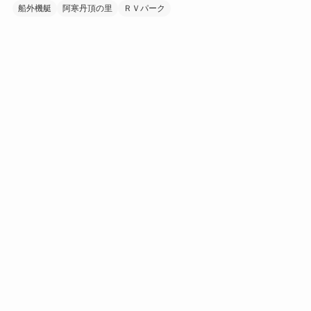
船外機艇
阿寒丹頂の里
ＲＶパーク