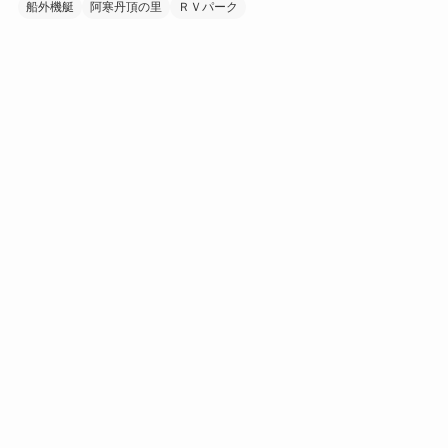
船外機艇
阿寒丹頂の里
ＲＶパーク