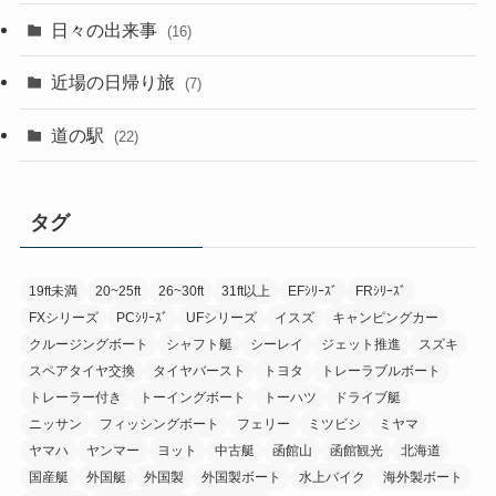
日々の出来事
(16)
近場の日帰り旅
(7)
道の駅
(22)
タグ
19ft未満
20~25ft
26~30ft
31ft以上
EFｼﾘｰｽﾞ
FRｼﾘｰｽﾞ
FXシリーズ
PCｼﾘｰｽﾞ
UFシリーズ
イスズ
キャンピングカー
クルージングボート
シャフト艇
シーレイ
ジェット推進
スズキ
スペアタイヤ交換
タイヤバースト
トヨタ
トレーラブルボート
トレーラー付き
トーイングボート
トーハツ
ドライブ艇
ニッサン
フィッシングボート
フェリー
ミツビシ
ミヤマ
ヤマハ
ヤンマー
ヨット
中古艇
函館山
函館観光
北海道
国産艇
外国艇
外国製
外国製ボート
水上バイク
海外製ボート