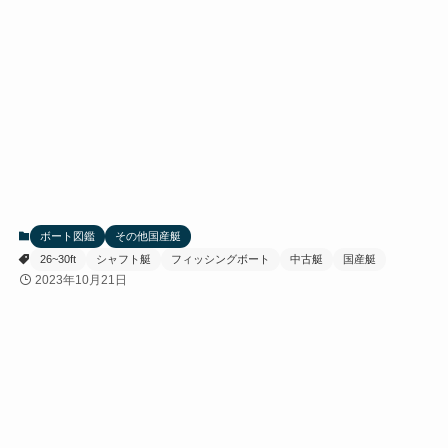
ボート図鑑
その他国産艇
26~30ft
シャフト艇
フィッシングボート
中古艇
国産艇
2023年10月21日