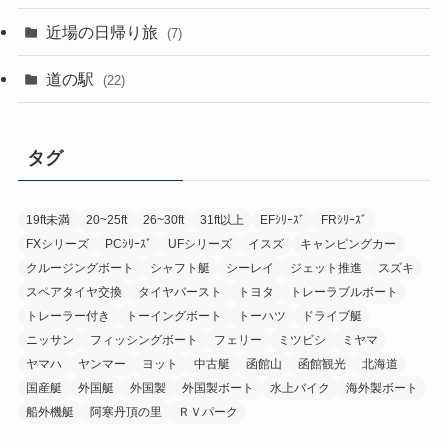
近場の日帰り旅
(7)
道の駅
(22)
タグ
19ft未満
20~25ft
26~30ft
31ft以上
EFｼﾘｰｽﾞ
FRｼﾘｰｽﾞ
FXシリーズ
PCｼﾘｰｽﾞ
UFシリーズ
イスズ
キャンピングカー
クルージングボート
シャフト艇
シーレイ
ジェット推進
スズキ
スペアタイヤ交換
タイヤバースト
トヨタ
トレーラブルボート
トレーラー付き
トーイングボート
トーハツ
ドライブ艇
ニッサン
フィッシングボート
フェリー
ミツビシ
ミヤマ
ヤマハ
ヤンマー
ヨット
中古艇
函館山
函館観光
北海道
国産艇
外国艇
外国製
外国製ボート
水上バイク
海外製ボート
船外機艇
阿寒丹頂の里
ＲＶパーク