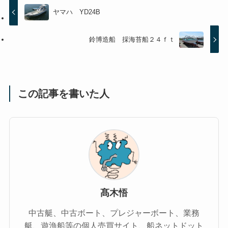
ヤマハ YD24B
鈴博造船 採海苔船２４ｆｔ
この記事を書いた人
髙木悟
中古艇、中古ボート、プレジャーボート、業務
艇、遊漁船等の個人売買サイト、船ネットドット