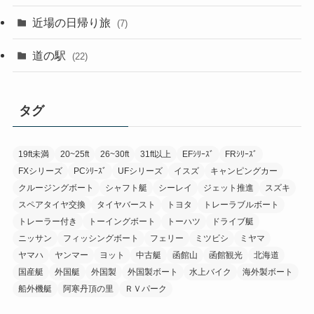
近場の日帰り旅
(7)
道の駅
(22)
タグ
19ft未満
20~25ft
26~30ft
31ft以上
EFｼﾘｰｽﾞ
FRｼﾘｰｽﾞ
FXシリーズ
PCｼﾘｰｽﾞ
UFシリーズ
イスズ
キャンピングカー
クルージングボート
シャフト艇
シーレイ
ジェット推進
スズキ
スペアタイヤ交換
タイヤバースト
トヨタ
トレーラブルボート
トレーラー付き
トーイングボート
トーハツ
ドライブ艇
ニッサン
フィッシングボート
フェリー
ミツビシ
ミヤマ
ヤマハ
ヤンマー
ヨット
中古艇
函館山
函館観光
北海道
国産艇
外国艇
外国製
外国製ボート
水上バイク
海外製ボート
船外機艇
阿寒丹頂の里
ＲＶパーク