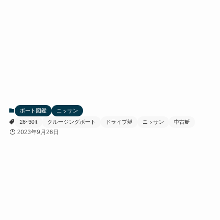
ボート図鑑
ニッサン
26~30ft
クルージングボート
ドライブ艇
ニッサン
中古艇
2023年9月26日