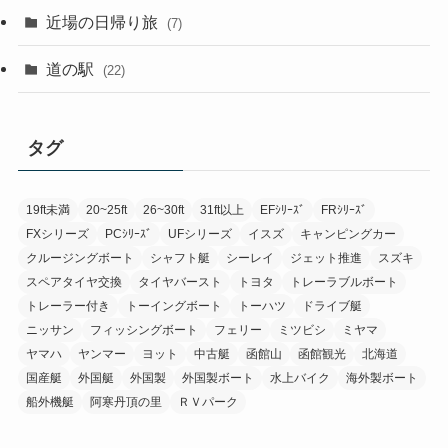
近場の日帰り旅
(7)
道の駅
(22)
タグ
19ft未満
20~25ft
26~30ft
31ft以上
EFｼﾘｰｽﾞ
FRｼﾘｰｽﾞ
FXシリーズ
PCｼﾘｰｽﾞ
UFシリーズ
イスズ
キャンピングカー
クルージングボート
シャフト艇
シーレイ
ジェット推進
スズキ
スペアタイヤ交換
タイヤバースト
トヨタ
トレーラブルボート
トレーラー付き
トーイングボート
トーハツ
ドライブ艇
ニッサン
フィッシングボート
フェリー
ミツビシ
ミヤマ
ヤマハ
ヤンマー
ヨット
中古艇
函館山
函館観光
北海道
国産艇
外国艇
外国製
外国製ボート
水上バイク
海外製ボート
船外機艇
阿寒丹頂の里
ＲＶパーク