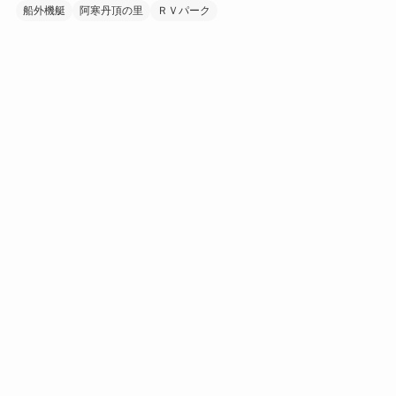
船外機艇
阿寒丹頂の里
ＲＶパーク