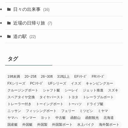
日々の出来事
(16)
近場の日帰り旅
(7)
道の駅
(22)
タグ
19ft未満
20~25ft
26~30ft
31ft以上
EFｼﾘｰｽﾞ
FRｼﾘｰｽﾞ
FXシリーズ
PCｼﾘｰｽﾞ
UFシリーズ
イスズ
キャンピングカー
クルージングボート
シャフト艇
シーレイ
ジェット推進
スズキ
スペアタイヤ交換
タイヤバースト
トヨタ
トレーラブルボート
トレーラー付き
トーイングボート
トーハツ
ドライブ艇
ニッサン
フィッシングボート
フェリー
ミツビシ
ミヤマ
ヤマハ
ヤンマー
ヨット
中古艇
函館山
函館観光
北海道
国産艇
外国艇
外国製
外国製ボート
水上バイク
海外製ボート