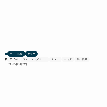
ボート図鑑
ヤマハ
26~30ft
フィッシングボート
ヤマハ
中古艇
船外機艇
2023年8月22日