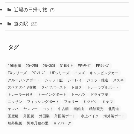
近場の日帰り旅
(7)
道の駅
(22)
タグ
19ft未満
20~25ft
26~30ft
31ft以上
EFｼﾘｰｽﾞ
FRｼﾘｰｽﾞ
FXシリーズ
PCｼﾘｰｽﾞ
UFシリーズ
イスズ
キャンピングカー
クルージングボート
シャフト艇
シーレイ
ジェット推進
スズキ
スペアタイヤ交換
タイヤバースト
トヨタ
トレーラブルボート
トレーラー付き
トーイングボート
トーハツ
ドライブ艇
ニッサン
フィッシングボート
フェリー
ミツビシ
ミヤマ
ヤマハ
ヤンマー
ヨット
中古艇
函館山
函館観光
北海道
国産艇
外国艇
外国製
外国製ボート
水上バイク
海外製ボート
船外機艇
阿寒丹頂の里
ＲＶパーク