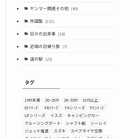
ヤンマー関連その他
(40)
外国製
(131)
日々の出来事
(16)
近場の日帰り旅
(7)
道の駅
(22)
タグ
19ft未満
20~25ft
26~30ft
31ft以上
EFｼﾘｰｽﾞ
FRｼﾘｰｽﾞ
FXシリーズ
PCｼﾘｰｽﾞ
UFシリーズ
イスズ
キャンピングカー
クルージングボート
シャフト艇
シーレイ
ジェット推進
スズキ
スペアタイヤ交換