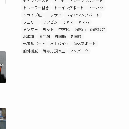
タイヤバースト
トヨタ
トレーラブルボート
トレーラー付き
トーイングボート
トーハツ
ドライブ艇
ニッサン
フィッシングボート
フェリー
ミツビシ
ミヤマ
ヤマハ
ヤンマー
ヨット
中古艇
函館山
函館観光
北海道
国産艇
外国艇
外国製
外国製ボート
水上バイク
海外製ボート
船外機艇
阿寒丹頂の里
ＲＶパーク