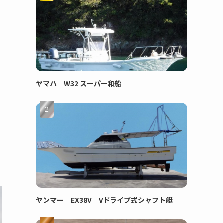
ヤマハ W32 スーパー和船
ヤンマー EX38V Vドライブ式シャフト艇