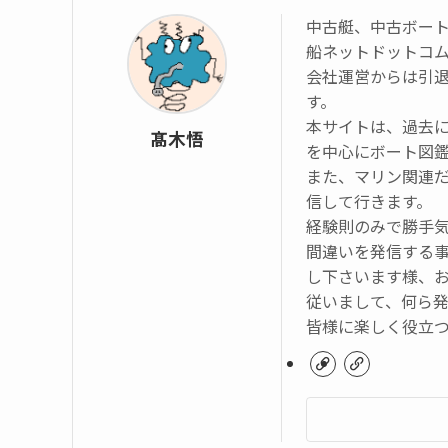
中古艇、中古ボー
船ネットドットコ
会社運営からは引
す。
本サイトは、過去
髙木悟
を中心にボート図
また、マリン関連
信して行きます。
経験則のみで勝手
間違いを発信する
し下さいます様、
従いまして、何ら
皆様に楽しく役立