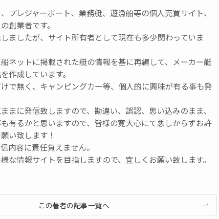
ト、プレジャーボート、業務艇、遊漁船等の個人売買サイト、
ムの創業者です。
退しましたが、サイト所有者として現在も多少関わっていま
に船ネットに掲載された艇の情報を基に再編して、メーカー艇
鑑を作成しています。
だけで無く、キャンピングカー等、個人的に興味が有る事も発
気ままに発信致しますので、勘違い、誤認、思い込みのまま、
事も有るかと思いますので、皆様の寛大心にて悪しからずお許
お願い致します！
発信内容に責任負えません。
つ様な情報サイトを目指しますので、宜しくお願い致します。
この著者の記事一覧へ