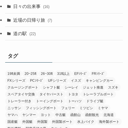
日々の出来事
(16)
近場の日帰り旅
(7)
道の駅
(22)
タグ
19ft未満
20~25ft
26~30ft
31ft以上
EFｼﾘｰｽﾞ
FRｼﾘｰｽﾞ
FXシリーズ
PCｼﾘｰｽﾞ
UFシリーズ
イスズ
キャンピングカー
クルージングボート
シャフト艇
シーレイ
ジェット推進
スズキ
スペアタイヤ交換
タイヤバースト
トヨタ
トレーラブルボート
トレーラー付き
トーイングボート
トーハツ
ドライブ艇
ニッサン
フィッシングボート
フェリー
ミツビシ
ミヤマ
ヤマハ
ヤンマー
ヨット
中古艇
函館山
函館観光
北海道
国産艇
外国艇
外国製
外国製ボート
水上バイク
海外製ボート