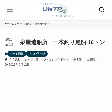
ホーム
ボート図鑑
その他国産艇
2023
泉屋造船所 一本釣り漁船 16トン
6/11
ボート図鑑
その他国産艇
31ft以上
シャフト艇
フィッシングボート
中古艇
国産艇
2023年6月12日