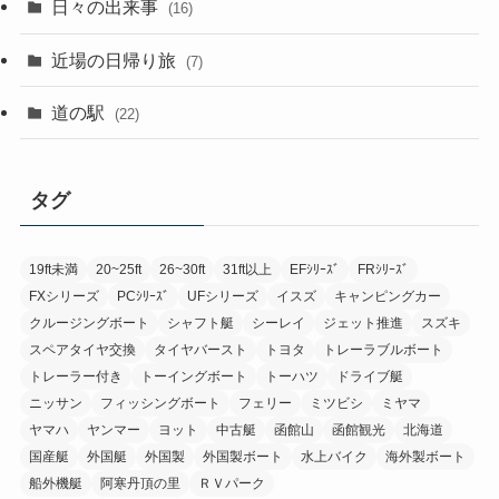
日々の出来事
(16)
近場の日帰り旅
(7)
道の駅
(22)
タグ
19ft未満
20~25ft
26~30ft
31ft以上
EFｼﾘｰｽﾞ
FRｼﾘｰｽﾞ
FXシリーズ
PCｼﾘｰｽﾞ
UFシリーズ
イスズ
キャンピングカー
クルージングボート
シャフト艇
シーレイ
ジェット推進
スズキ
スペアタイヤ交換
タイヤバースト
トヨタ
トレーラブルボート
トレーラー付き
トーイングボート
トーハツ
ドライブ艇
ニッサン
フィッシングボート
フェリー
ミツビシ
ミヤマ
ヤマハ
ヤンマー
ヨット
中古艇
函館山
函館観光
北海道
国産艇
外国艇
外国製
外国製ボート
水上バイク
海外製ボート
船外機艇
阿寒丹頂の里
ＲＶパーク