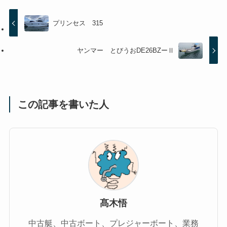
プリンセス 315
ヤンマー とびうおDE26BZーⅡ
この記事を書いた人
髙木悟
中古艇、中古ボート、プレジャーボート、業務