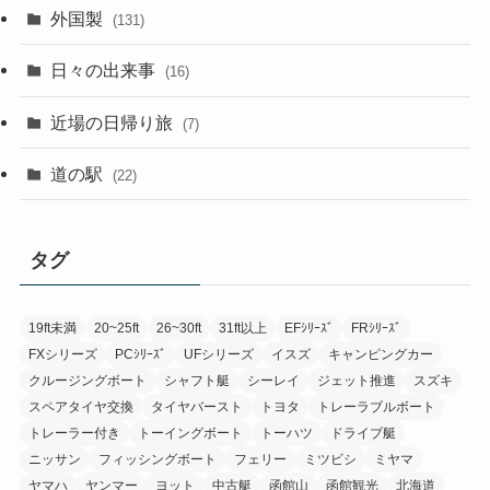
外国製
(131)
日々の出来事
(16)
近場の日帰り旅
(7)
道の駅
(22)
タグ
19ft未満
20~25ft
26~30ft
31ft以上
EFｼﾘｰｽﾞ
FRｼﾘｰｽﾞ
FXシリーズ
PCｼﾘｰｽﾞ
UFシリーズ
イスズ
キャンピングカー
クルージングボート
シャフト艇
シーレイ
ジェット推進
スズキ
スペアタイヤ交換
タイヤバースト
トヨタ
トレーラブルボート
トレーラー付き
トーイングボート
トーハツ
ドライブ艇
ニッサン
フィッシングボート
フェリー
ミツビシ
ミヤマ
ヤマハ
ヤンマー
ヨット
中古艇
函館山
函館観光
北海道