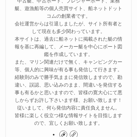
中古艇、中古ボート、プレジャーボート、業務
艇、遊漁船等の個人売買サイト、船ネットドット
コムの創業者です。
会社運営からは引退しましたが、サイト所有者と
して現在も多少関わっています。
本サイトは、過去に船ネットに掲載された艇の情
報を基に再編して、メーカー艇を中心にボート図
鑑を作成しています。
また、マリン関連だけで無く、キャンピングカー
等、個人的に興味が有る事も発信して行きます。
経験則のみで勝手気ままに発信致しますので、勘
違い、誤認、思い込みのまま、間違いを発信する
事も有るかと思いますので、皆様の寛大心にて悪
しからずお許し下さいます様、お願い致します！
従いまして、何ら発信内容に責任負えません。
皆様に楽しく役立つ様な情報サイトを目指します
ので、宜しくお願い致します。