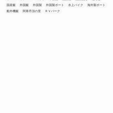
国産艇
外国艇
外国製
外国製ボート
水上バイク
海外製ボート
船外機艇
阿寒丹頂の里
ＲＶパーク