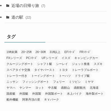
近場の日帰り旅
(7)
道の駅
(22)
タグ
19ft未満
20~25ft
26~30ft
31ft以上
EFｼﾘｰｽﾞ
FRｼﾘｰｽﾞ
FXシリーズ
PCｼﾘｰｽﾞ
UFシリーズ
イスズ
キャンピングカー
クルージングボート
シャフト艇
シーレイ
ジェット推進
スズキ
スペアタイヤ交換
タイヤバースト
トヨタ
トレーラブルボート
トレーラー付き
トーイングボート
トーハツ
ドライブ艇
ニッサン
フィッシングボート
フェリー
ミツビシ
ミヤマ
ヤマハ
ヤンマー
ヨット
中古艇
函館山
函館観光
北海道
国産艇
外国艇
外国製
外国製ボート
水上バイク
海外製ボート
船外機艇
阿寒丹頂の里
ＲＶパーク