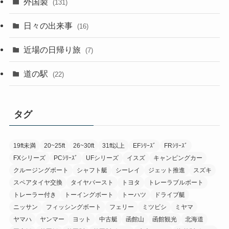
外国製
(131)
日々の出来事
(16)
近場の日帰り旅
(7)
道の駅
(22)
タグ
19ft未満
20~25ft
26~30ft
31ft以上
EFｼﾘｰｽﾞ
FRｼﾘｰｽﾞ
FXシリーズ
PCｼﾘｰｽﾞ
UFシリーズ
イスズ
キャンピングカー
クルージングボート
シャフト艇
シーレイ
ジェット推進
スズキ
スペアタイヤ交換
タイヤバースト
トヨタ
トレーラブルボート
トレーラー付き
トーイングボート
トーハツ
ドライブ艇
ニッサン
フィッシングボート
フェリー
ミツビシ
ミヤマ
ヤマハ
ヤンマー
ヨット
中古艇
函館山
函館観光
北海道