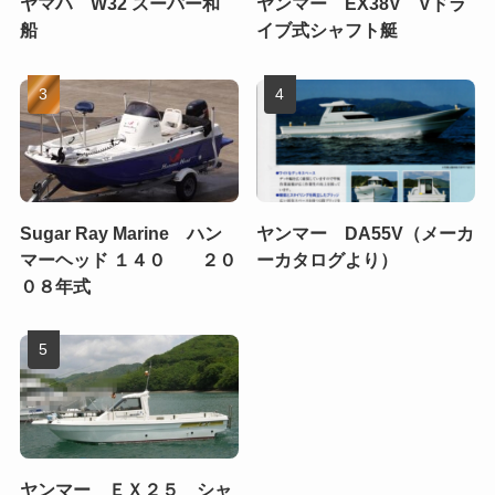
ヤマハ W32 スーパー和
ヤンマー EX38V Vドラ
船
イブ式シャフト艇
Sugar Ray Marine ハン
ヤンマー DA55V（メーカ
マーヘッド １４０ ２０
ーカタログより）
０８年式
ヤンマー ＥＸ２５ シャ