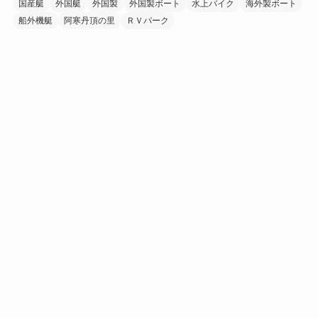
国産艇
外国艇
外国製
外国製ボート
水上バイク
海外製ボート
船外機艇
阿寒丹頂の里
ＲＶパーク