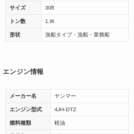
サイズ
30ft
トン数
1.9t
形状
漁船タイプ・漁船・業務船
エンジン情報
メーカー名
ヤンマー
エンジン型式
4JH-DTZ
燃料種類
軽油