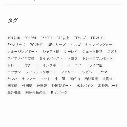
タグ
19ft未満
20~25ft
26~30ft
31ft以上
EFｼﾘｰｽﾞ
FRｼﾘｰｽﾞ
FXシリーズ
PCｼﾘｰｽﾞ
UFシリーズ
イスズ
キャンピングカー
クルージングボート
シャフト艇
シーレイ
ジェット推進
スズキ
スペアタイヤ交換
タイヤバースト
トヨタ
トレーラブルボート
トレーラー付き
トーイングボート
トーハツ
ドライブ艇
ニッサン
フィッシングボート
フェリー
ミツビシ
ミヤマ
ヤマハ
ヤンマー
ヨット
中古艇
函館山
函館観光
北海道
国産艇
外国艇
外国製
外国製ボート
水上バイク
海外製ボート
船外機艇
阿寒丹頂の里
ＲＶパーク