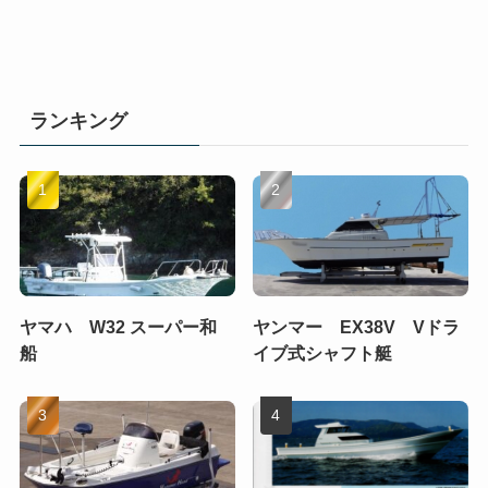
ランキング
ヤマハ W32 スーパー和
ヤンマー EX38V Vドラ
船
イブ式シャフト艇