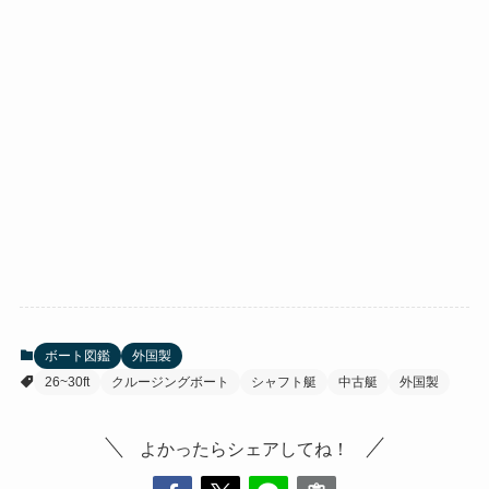
ボート図鑑
外国製
26~30ft
クルージングボート
シャフト艇
中古艇
外国製
よかったらシェアしてね！