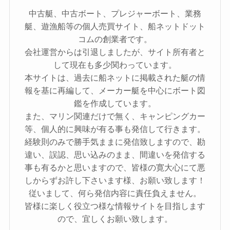
中古艇、中古ボート、プレジャーボート、業務
艇、遊漁船等の個人売買サイト、船ネットドット
コムの創業者です。
会社運営からは引退しましたが、サイト所有者と
して現在も多少関わっています。
本サイトは、過去に船ネットに掲載された艇の情
報を基に再編して、メーカー艇を中心にボート図
鑑を作成しています。
また、マリン関連だけで無く、キャンピングカー
等、個人的に興味が有る事も発信して行きます。
経験則のみで勝手気ままに発信致しますので、勘
違い、誤認、思い込みのまま、間違いを発信する
事も有るかと思いますので、皆様の寛大心にて悪
しからずお許し下さいます様、お願い致します！
従いまして、何ら発信内容に責任負えません。
皆様に楽しく役立つ様な情報サイトを目指します
ので、宜しくお願い致します。