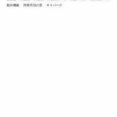
船外機艇
阿寒丹頂の里
ＲＶパーク