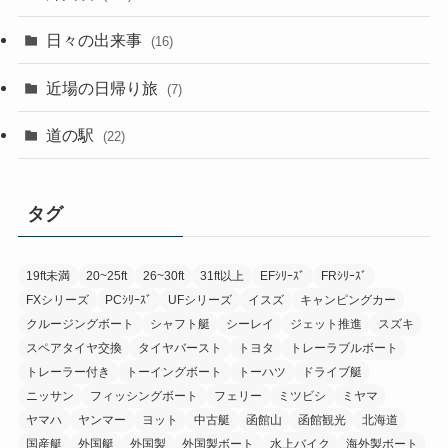
日々の出来事
(16)
近場の日帰り旅
(7)
道の駅
(22)
タグ
19ft未満
20~25ft
26~30ft
31ft以上
EFｼﾘｰｽﾞ
FRｼﾘｰｽﾞ
FXシリーズ
PCｼﾘｰｽﾞ
UFシリーズ
イスズ
キャンピングカー
クルージングボート
シャフト艇
シーレイ
ジェット推進
スズキ
スペアタイヤ交換
タイヤバースト
トヨタ
トレーラブルボート
トレーラー付き
トーイングボート
トーハツ
ドライブ艇
ニッサン
フィッシングボート
フェリー
ミツビシ
ミヤマ
ヤマハ
ヤンマー
ヨット
中古艇
函館山
函館観光
北海道
国産艇
外国艇
外国製
外国製ボート
水上バイク
海外製ボート