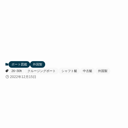
ボート図鑑
外国製
26~30ft
クルージングボート
シャフト艇
中古艇
外国製
2022年12月15日