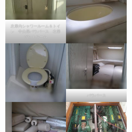
左扉内シャワールーム＆トイ
レ 中央扉バウバース 右扉
ゲストルーム
バウバース