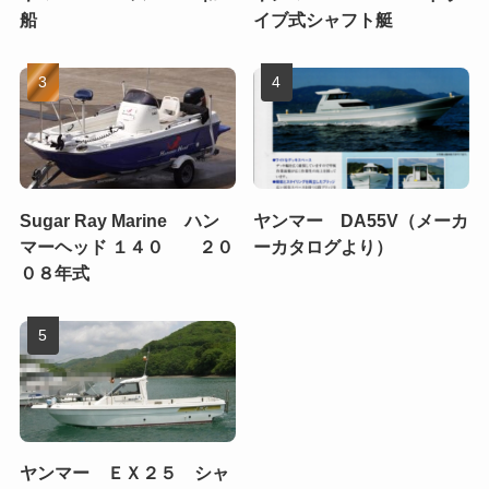
船
イブ式シャフト艇
Sugar Ray Marine ハン
ヤンマー DA55V（メーカ
マーヘッド １４０ ２０
ーカタログより）
０８年式
ヤンマー ＥＸ２５ シャ