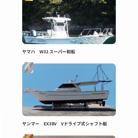
ヤマハ W32 スーパー和船
ヤンマー EX38V Vドライブ式シャフト艇