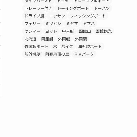
タイヤバースト
トヨタ
トレーラブルボート
トレーラー付き
トーイングボート
トーハツ
ドライブ艇
ニッサン
フィッシングボート
フェリー
ミツビシ
ミヤマ
ヤマハ
ヤンマー
ヨット
中古艇
函館山
函館観光
北海道
国産艇
外国艇
外国製
外国製ボート
水上バイク
海外製ボート
船外機艇
阿寒丹頂の里
ＲＶパーク