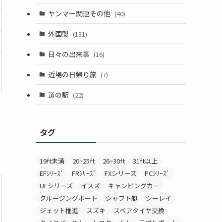
ヤンマー関連その他
(40)
外国製
(131)
日々の出来事
(16)
近場の日帰り旅
(7)
道の駅
(22)
タグ
19ft未満
20~25ft
26~30ft
31ft以上
EFｼﾘｰｽﾞ
FRｼﾘｰｽﾞ
FXシリーズ
PCｼﾘｰｽﾞ
UFシリーズ
イスズ
キャンピングカー
クルージングボート
シャフト艇
シーレイ
ジェット推進
スズキ
スペアタイヤ交換