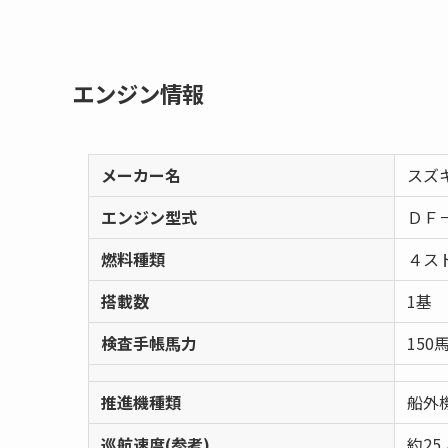
エンジン情報
メーカー名
スズ
エンジン型式
ＤＦ
燃料種類
４ス
搭載数
1基
検査手帳馬力
150馬
推進機種類
船外
巡航速度(参考)
約25