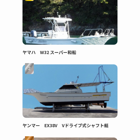
ヤマハ W32 スーパー和船
ヤンマー EX38V Vドライブ式シャフト艇