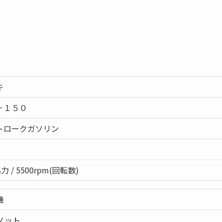
キ
－１５０
トロークガソリン
力 / 5500rpm(回転数)
機
ノット