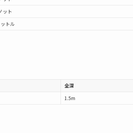
ノット
リットル
全深
1.5m