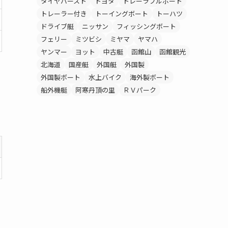
タイヤバースト
トヨタ
トレーラブルボート
トレーラー付き
トーイングボート
トーハツ
ドライブ艇
ニッサン
フィッシングボート
フェリー
ミツビシ
ミヤマ
ヤマハ
ヤンマー
ヨット
中古艇
函館山
函館観光
北海道
国産艇
外国艇
外国製
外国製ボート
水上バイク
海外製ボート
船外機艇
阿寒丹頂の里
ＲＶパーク