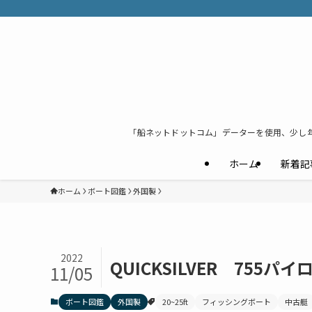
「船ネットドットコム」データーを使用、少し
ホーム
新着記
ホーム
ボート図鑑
外国製
2022
QUICKSILVER 755パ
11/05
ボート図鑑
外国製
20~25ft
フィッシングボート
中古艇