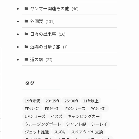
ヤンマー関連その他
(40)
外国製
(131)
日々の出来事
(16)
近場の日帰り旅
(7)
道の駅
(22)
タグ
19ft未満
20~25ft
26~30ft
31ft以上
EFｼﾘｰｽﾞ
FRｼﾘｰｽﾞ
FXシリーズ
PCｼﾘｰｽﾞ
UFシリーズ
イスズ
キャンピングカー
クルージングボート
シャフト艇
シーレイ
ジェット推進
スズキ
スペアタイヤ交換