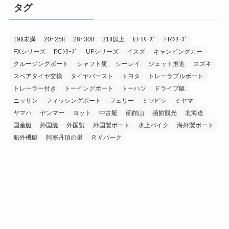
タグ
19ft未満
20~25ft
26~30ft
31ft以上
EFｼﾘｰｽﾞ
FRｼﾘｰｽﾞ
FXシリーズ
PCｼﾘｰｽﾞ
UFシリーズ
イスズ
キャンピングカー
クルージングボート
シャフト艇
シーレイ
ジェット推進
スズキ
スペアタイヤ交換
タイヤバースト
トヨタ
トレーラブルボート
トレーラー付き
トーイングボート
トーハツ
ドライブ艇
ニッサン
フィッシングボート
フェリー
ミツビシ
ミヤマ
ヤマハ
ヤンマー
ヨット
中古艇
函館山
函館観光
北海道
国産艇
外国艇
外国製
外国製ボート
水上バイク
海外製ボート
船外機艇
阿寒丹頂の里
ＲＶパーク