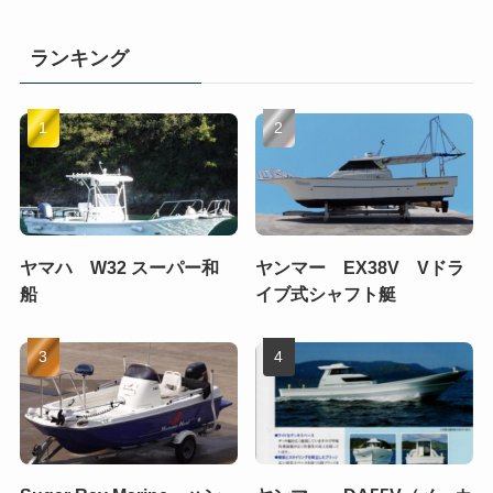
ランキング
ヤマハ W32 スーパー和
ヤンマー EX38V Vドラ
船
イブ式シャフト艇