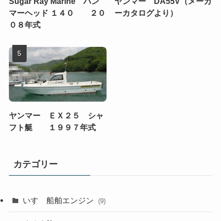
Sugar Ray Marine ハン
ヤンマー DA55V（メーカ
マーヘッド １４０ ２０
ーカタログより）
０８年式
ヤンマー ＥＸ２５ シャ
フト艇 １９９７年式
カテゴリー
いすゞ船舶エンジン
(9)