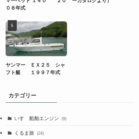
マーヘッド １４０ ２０
ーカタログより）
０８年式
ヤンマー ＥＸ２５ シャ
フト艇 １９９７年式
カテゴリー
いすゞ船舶エンジン
(9)
くるま旅
(24)