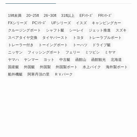
19ft未満
20~25ft
26~30ft
31ft以上
EFｼﾘｰｽﾞ
FRｼﾘｰｽﾞ
FXシリーズ
PCｼﾘｰｽﾞ
UFシリーズ
イスズ
キャンピングカー
クルージングボート
シャフト艇
シーレイ
ジェット推進
スズキ
スペアタイヤ交換
タイヤバースト
トヨタ
トレーラブルボート
トレーラー付き
トーイングボート
トーハツ
ドライブ艇
ニッサン
フィッシングボート
フェリー
ミツビシ
ミヤマ
ヤマハ
ヤンマー
ヨット
中古艇
函館山
函館観光
北海道
国産艇
外国艇
外国製
外国製ボート
水上バイク
海外製ボート
船外機艇
阿寒丹頂の里
ＲＶパーク