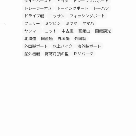
タイヤバースト
トヨタ
トレーラブルボート
トレーラー付き
トーイングボート
トーハツ
ドライブ艇
ニッサン
フィッシングボート
フェリー
ミツビシ
ミヤマ
ヤマハ
ヤンマー
ヨット
中古艇
函館山
函館観光
北海道
国産艇
外国艇
外国製
外国製ボート
水上バイク
海外製ボート
船外機艇
阿寒丹頂の里
ＲＶパーク