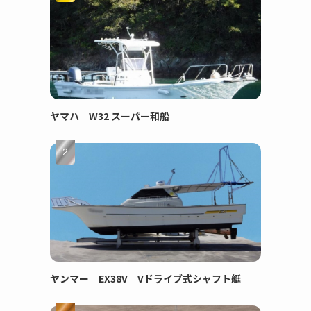
ヤマハ W32 スーパー和船
ヤンマー EX38V Vドライブ式シャフト艇