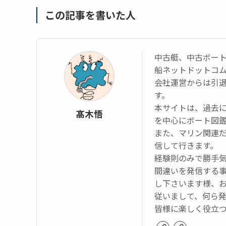
この記事を書いた人
中古艇、中古ボー
船ネットドットコ
会社運営からは引
す。
本サイトは、過去
髙木悟
を中心にボート図
また、マリン関連
信して行きます。
経験則のみで勝手
間違いを発信する
し下さいます様、
従いまして、何ら
皆様に楽しく役立