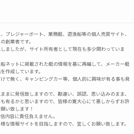
ト、プレジャーボート、業務艇、遊漁船等の個人売買サイト、
ムの創業者です。
退しましたが、サイト所有者として現在も多少関わっていま
に船ネットに掲載された艇の情報を基に再編して、メーカー艇
鑑を作成しています。
だけで無く、キャンピングカー等、個人的に興味が有る事も発
気ままに発信致しますので、勘違い、誤認、思い込みのまま、
事も有るかと思いますので、皆様の寛大心にて悪しからずお許
お願い致します！
発信内容に責任負えません。
つ様な情報サイトを目指しますので、宜しくお願い致します。