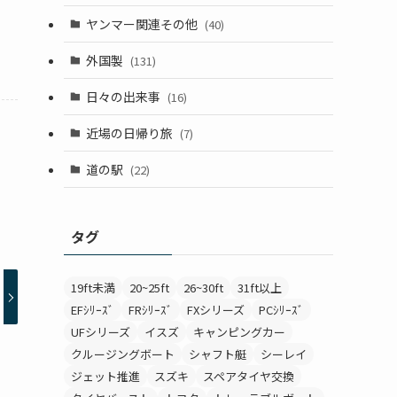
ヤンマー関連その他
(40)
外国製
(131)
日々の出来事
(16)
近場の日帰り旅
(7)
道の駅
(22)
タグ
19ft未満
20~25ft
26~30ft
31ft以上
EFｼﾘｰｽﾞ
FRｼﾘｰｽﾞ
FXシリーズ
PCｼﾘｰｽﾞ
UFシリーズ
イスズ
キャンピングカー
クルージングボート
シャフト艇
シーレイ
ジェット推進
スズキ
スペアタイヤ交換