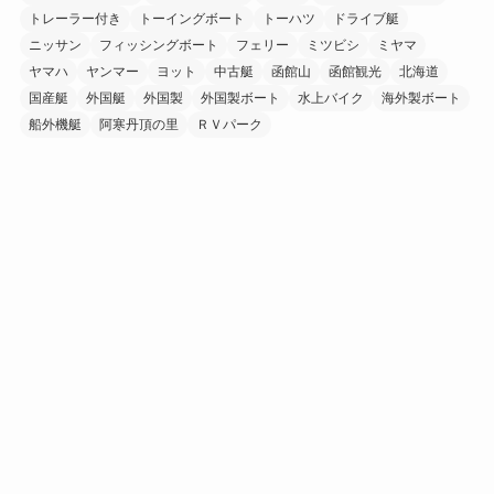
トレーラー付き
トーイングボート
トーハツ
ドライブ艇
ニッサン
フィッシングボート
フェリー
ミツビシ
ミヤマ
ヤマハ
ヤンマー
ヨット
中古艇
函館山
函館観光
北海道
国産艇
外国艇
外国製
外国製ボート
水上バイク
海外製ボート
船外機艇
阿寒丹頂の里
ＲＶパーク