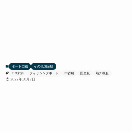
ボート図鑑
その他国産艇
19ft未満
フィッシングボート
中古艇
国産艇
船外機艇
2022年10月7日