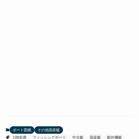
ボート図鑑
その他国産艇
19ft未満
フィッシングボート
中古艇
国産艇
船外機艇