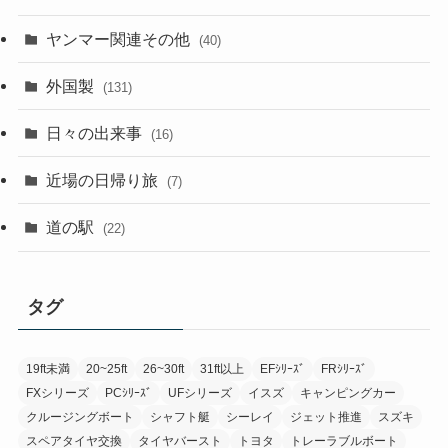
ヤンマー関連その他
(40)
外国製
(131)
日々の出来事
(16)
近場の日帰り旅
(7)
道の駅
(22)
タグ
19ft未満
20~25ft
26~30ft
31ft以上
EFｼﾘｰｽﾞ
FRｼﾘｰｽﾞ
FXシリーズ
PCｼﾘｰｽﾞ
UFシリーズ
イスズ
キャンピングカー
クルージングボート
シャフト艇
シーレイ
ジェット推進
スズキ
スペアタイヤ交換
タイヤバースト
トヨタ
トレーラブルボート