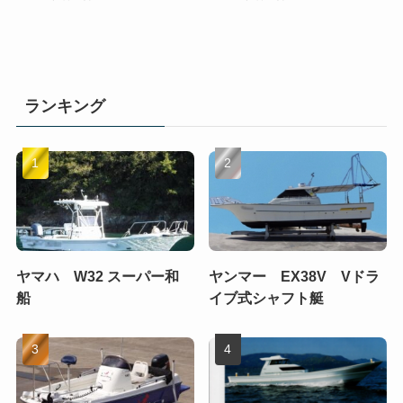
ランキング
ヤマハ W32 スーパー和
ヤンマー EX38V Vドラ
船
イブ式シャフト艇