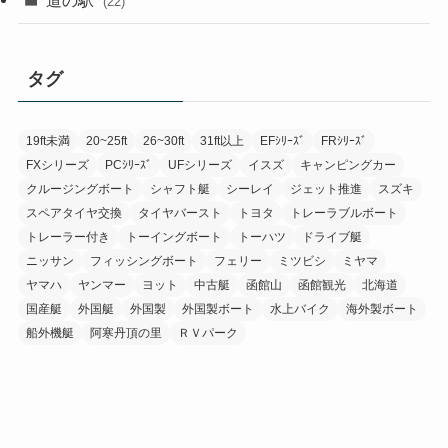
道の駅
(22)
タグ
19ft未満
20~25ft
26~30ft
31ft以上
EFｼﾘｰｽﾞ
FRｼﾘｰｽﾞ
FXシリーズ
PCｼﾘｰｽﾞ
UFシリーズ
イスズ
キャンピングカー
クルージングボート
シャフト艇
シーレイ
ジェット推進
スズキ
スペアタイヤ交換
タイヤバースト
トヨタ
トレーラブルボート
トレーラー付き
トーイングボート
トーハツ
ドライブ艇
ニッサン
フィッシングボート
フェリー
ミツビシ
ミヤマ
ヤマハ
ヤンマー
ヨット
中古艇
函館山
函館観光
北海道
国産艇
外国艇
外国製
外国製ボート
水上バイク
海外製ボート
船外機艇
阿寒丹頂の里
ＲＶパーク