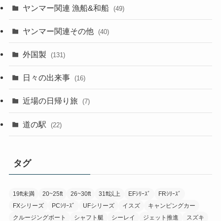
ヤンマー関連 漁船&和船
(49)
ヤンマー関連その他
(40)
外国製
(131)
日々の出来事
(16)
近場の日帰り旅
(7)
道の駅
(22)
タグ
19ft未満
20~25ft
26~30ft
31ft以上
EFｼﾘｰｽﾞ
FRｼﾘｰｽﾞ
FXシリーズ
PCｼﾘｰｽﾞ
UFシリーズ
イスズ
キャンピングカー
クルージングボート
シャフト艇
シーレイ
ジェット推進
スズキ