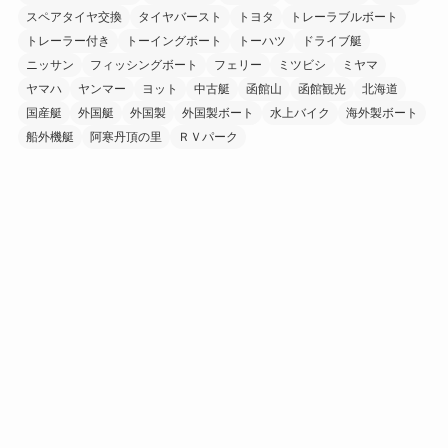
スペアタイヤ交換
タイヤバースト
トヨタ
トレーラブルボート
トレーラー付き
トーイングボート
トーハツ
ドライブ艇
ニッサン
フィッシングボート
フェリー
ミツビシ
ミヤマ
ヤマハ
ヤンマー
ヨット
中古艇
函館山
函館観光
北海道
国産艇
外国艇
外国製
外国製ボート
水上バイク
海外製ボート
船外機艇
阿寒丹頂の里
ＲＶパーク