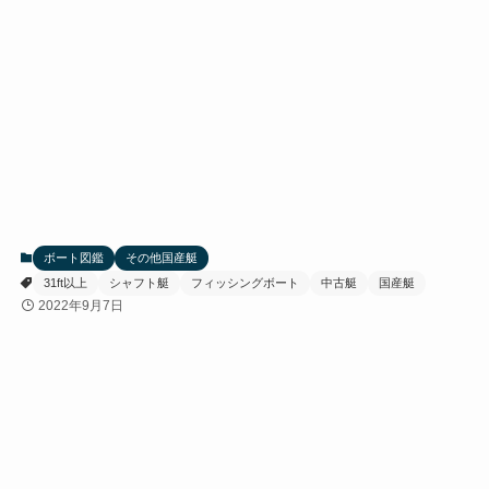
ボート図鑑
その他国産艇
31ft以上
シャフト艇
フィッシングボート
中古艇
国産艇
2022年9月7日