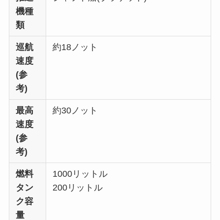
機種
類
巡航
約18ノット
速度
(参
考)
最高
約30ノット
速度
(参
考)
燃料
1000リットル
タン
200リットル
ク容
量