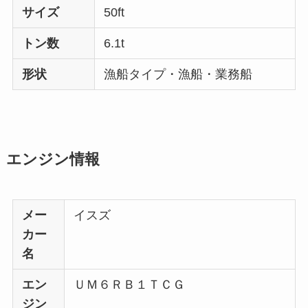
サイズ
50ft
トン数
6.1t
形状
漁船タイプ・漁船・業務船
エンジン情報
メー
イスズ
カー
名
エン
ＵＭ６ＲＢ１ＴＣＧ
ジン