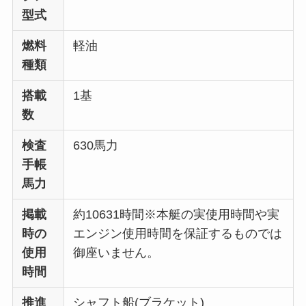
型式
燃料
軽油
種類
搭載
1基
数
検査
630馬力
手帳
馬力
掲載
約10631時間※本艇の実使用時間や実
時の
エンジン使用時間を保証するものでは
使用
御座いません。
時間
推進
シャフト船(ブラケット)