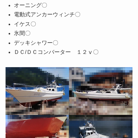
オーニング〇
電動式アンカーウィンチ〇
イケス〇
氷間〇
デッキシャワー〇
ＤＣ/ＤＣコンバーター １２ⅴ〇