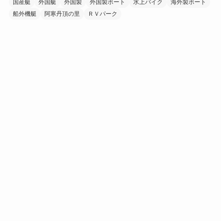
国産艇
外国艇
外国製
外国製ボート
水上バイク
海外製ボート
船外機艇
阿寒丹頂の里
ＲＶパーク