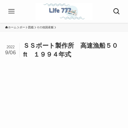
ホーム
ボート図鑑
その他国産艇
ＳＳボート製作所 高速漁船５０
2022
9/06
ft １９９４年式