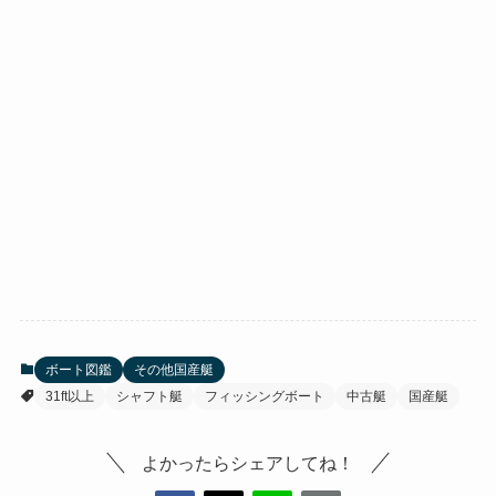
ボート図鑑
その他国産艇
31ft以上
シャフト艇
フィッシングボート
中古艇
国産艇
よかったらシェアしてね！