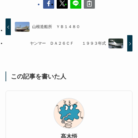
山根造船所 ＹＢ１４８０
ヤンマー ＤＡ２６ＣＦ １９９３年式
この記事を書いた人
髙木悟