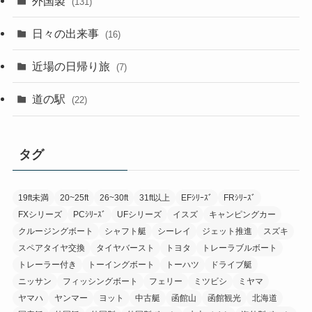
外国製
(131)
日々の出来事
(16)
近場の日帰り旅
(7)
道の駅
(22)
タグ
19ft未満
20~25ft
26~30ft
31ft以上
EFｼﾘｰｽﾞ
FRｼﾘｰｽﾞ
FXシリーズ
PCｼﾘｰｽﾞ
UFシリーズ
イスズ
キャンピングカー
クルージングボート
シャフト艇
シーレイ
ジェット推進
スズキ
スペアタイヤ交換
タイヤバースト
トヨタ
トレーラブルボート
トレーラー付き
トーイングボート
トーハツ
ドライブ艇
ニッサン
フィッシングボート
フェリー
ミツビシ
ミヤマ
ヤマハ
ヤンマー
ヨット
中古艇
函館山
函館観光
北海道