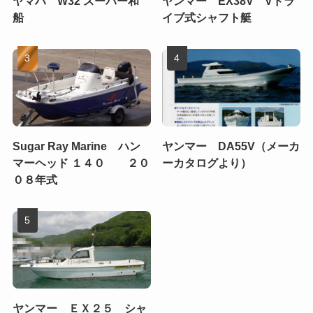
ヤマハ W32 スーパー和
ヤンマー EX38V Vドラ
船
イブ式シャフト艇
Sugar Ray Marine ハン
ヤンマー DA55V（メーカ
マーヘッド １４０ ２０
ーカタログより）
０８年式
ヤンマー ＥＸ２５ シャ