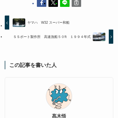
ヤマハ W32 スーパー和船
ＳＳボート製作所 高速漁船５０ft １９９４年式
この記事を書いた人
髙木悟