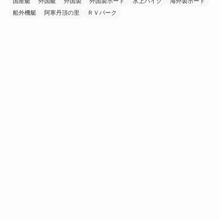
国産艇
外国艇
外国製
外国製ボート
水上バイク
海外製ボート
船外機艇
阿寒丹頂の里
ＲＶパーク