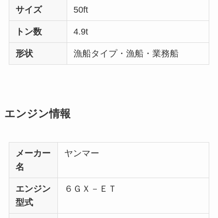
サイズ
50ft
トン数
4.9t
形状
漁船タイプ・漁船・業務船
エンジン情報
メーカー
ヤンマー
名
エンジン
６ＧＸ－ＥＴ
型式