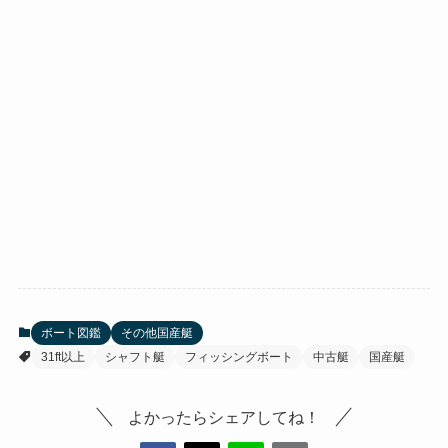
ボート図鑑
その他国産艇
31ft以上
シャフト艇
フィッシングボート
中古艇
国産艇
よかったらシェアしてね！