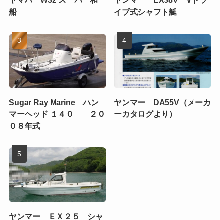
ヤマハ W32 スーパー和
ヤンマー EX38V Vドラ
船
イブ式シャフト艇
Sugar Ray Marine ハン
ヤンマー DA55V（メーカ
マーヘッド １４０ ２０
ーカタログより）
０８年式
ヤンマー ＥＸ２５ シャ