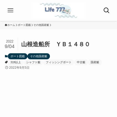
ホーム
ボート図鑑
その他国産艇
2022
山根造船所 ＹＢ１４８０
9/04
ボート図鑑
その他国産艇
31ft以上
シャフト艇
フィッシングボート
中古艇
国産艇
2022年9月5日