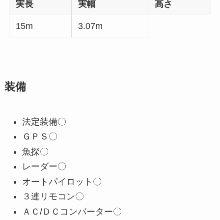
実長
実幅
高さ
15m
3.07m
装備
法定装備〇
ＧＰＳ〇
魚探〇
レーダー〇
オートパイロット〇
３連リモコン〇
ＡＣ/ＤＣコンバーター〇