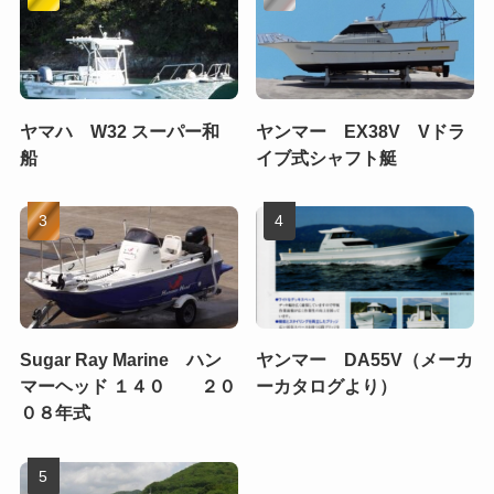
ヤマハ W32 スーパー和
ヤンマー EX38V Vドラ
船
イブ式シャフト艇
Sugar Ray Marine ハン
ヤンマー DA55V（メーカ
マーヘッド １４０ ２０
ーカタログより）
０８年式