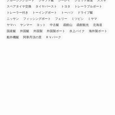
クルージングボート
シャフト艇
シーレイ
ジェット推進
スズキ
スペアタイヤ交換
タイヤバースト
トヨタ
トレーラブルボート
トレーラー付き
トーイングボート
トーハツ
ドライブ艇
ニッサン
フィッシングボート
フェリー
ミツビシ
ミヤマ
ヤマハ
ヤンマー
ヨット
中古艇
函館山
函館観光
北海道
国産艇
外国艇
外国製
外国製ボート
水上バイク
海外製ボート
船外機艇
阿寒丹頂の里
ＲＶパーク