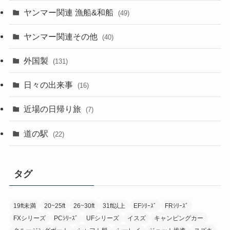
ヤンマー関連 漁船&和船
(49)
ヤンマー関連その他
(40)
外国製
(131)
日々の出来事
(16)
近場の日帰り旅
(7)
道の駅
(22)
タグ
19ft未満
20~25ft
26~30ft
31ft以上
EFｼﾘｰｽﾞ
FRｼﾘｰｽﾞ
FXシリーズ
PCｼﾘｰｽﾞ
UFシリーズ
イスズ
キャンピングカー