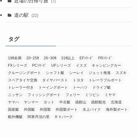
近場の日帰り旅
(7)
道の駅
(22)
タグ
19ft未満
20~25ft
26~30ft
31ft以上
EFｼﾘｰｽﾞ
FRｼﾘｰｽﾞ
FXシリーズ
PCｼﾘｰｽﾞ
UFシリーズ
イスズ
キャンピングカー
クルージングボート
シャフト艇
シーレイ
ジェット推進
スズキ
スペアタイヤ交換
タイヤバースト
トヨタ
トレーラブルボート
トレーラー付き
トーイングボート
トーハツ
ドライブ艇
ニッサン
フィッシングボート
フェリー
ミツビシ
ミヤマ
ヤマハ
ヤンマー
ヨット
中古艇
函館山
函館観光
北海道
国産艇
外国艇
外国製
外国製ボート
水上バイク
海外製ボート
船外機艇
阿寒丹頂の里
ＲＶパーク