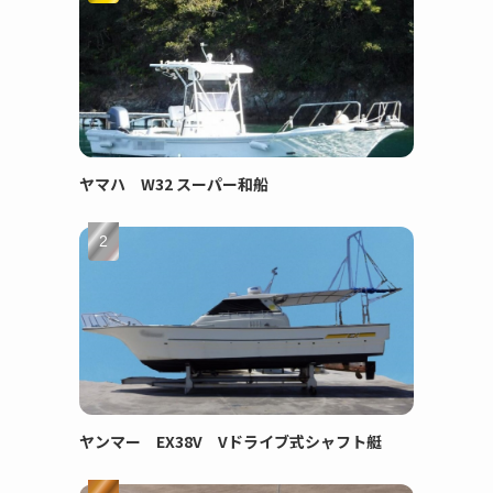
ヤマハ W32 スーパー和船
ヤンマー EX38V Vドライブ式シャフト艇