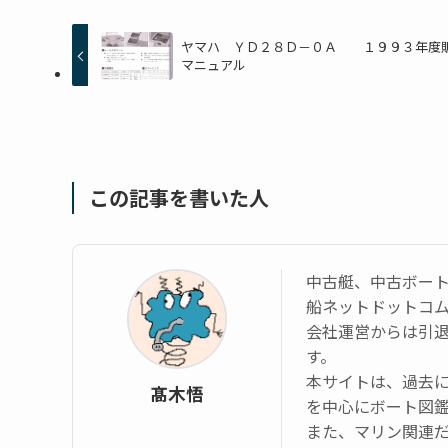
ヤマハ ＹＤ２８Ｄ－０Ａ １９９３年度
マニュアル
この記事を書いた人
中古艇、中古ボー
船ネットドットコ
会社運営からは引
す。
本サイトは、過去
髙木悟
を中心にボート図
また、マリン関連