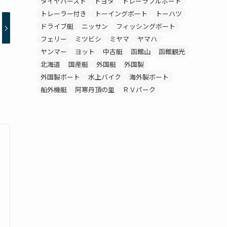
タイヤバースト
トヨタ
トレーラブルボート
トレーラー付き
トーイングボート
トーハツ
ドライブ艇
ニッサン
フィッシングボート
フェリー
ミツビシ
ミヤマ
ヤマハ
ヤンマー
ヨット
中古艇
函館山
函館観光
北海道
国産艇
外国艇
外国製
外国製ボート
水上バイク
海外製ボート
船外機艇
阿寒丹頂の里
ＲＶパーク