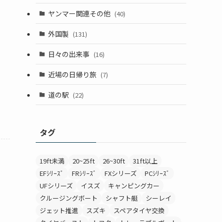
ヤンマー関連その他
(40)
外国製
(131)
日々の出来事
(16)
近場の日帰り旅
(7)
道の駅
(22)
タグ
19ft未満
20~25ft
26~30ft
31ft以上
EFｼﾘｰｽﾞ
FRｼﾘｰｽﾞ
FXシリーズ
PCｼﾘｰｽﾞ
UFシリーズ
イスズ
キャンピングカー
クルージングボート
シャフト艇
シーレイ
ジェット推進
スズキ
スペアタイヤ交換