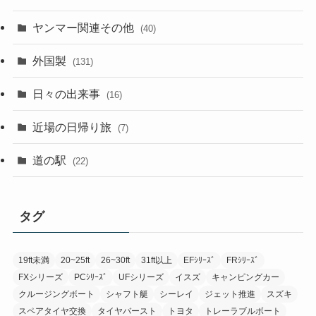
ヤンマー関連その他
(40)
外国製
(131)
日々の出来事
(16)
近場の日帰り旅
(7)
道の駅
(22)
タグ
19ft未満
20~25ft
26~30ft
31ft以上
EFｼﾘｰｽﾞ
FRｼﾘｰｽﾞ
FXシリーズ
PCｼﾘｰｽﾞ
UFシリーズ
イスズ
キャンピングカー
クルージングボート
シャフト艇
シーレイ
ジェット推進
スズキ
スペアタイヤ交換
タイヤバースト
トヨタ
トレーラブルボート