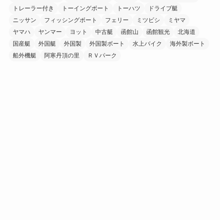
トレーラー付き
トーイングボート
トーハツ
ドライブ艇
ニッサン
フィッシングボート
フェリー
ミツビシ
ミヤマ
ヤマハ
ヤンマー
ヨット
中古艇
函館山
函館観光
北海道
国産艇
外国艇
外国製
外国製ボート
水上バイク
海外製ボート
船外機艇
阿寒丹頂の里
ＲＶパーク