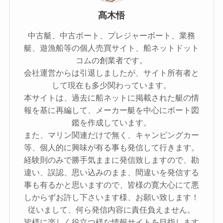
髙木悟
中古艇、中古ボート、プレジャーボート、業務
艇、遊漁船等の個人売買サイト、船ネットドット
コムの創業者です。
会社運営からは引退しましたが、サイト所有者と
して現在も多少関わっています。
本サイトは、過去に船ネットに掲載された艇の情
報を基に再編して、メーカー艇を中心にボート図
鑑を作成しています。
また、マリン関連だけで無く、キャンピングカー
等、個人的に興味が有る事も発信して行きます。
経験則のみで勝手気ままに発信致しますので、勘
違い、誤認、思い込みのまま、間違いを発信する
事も有るかと思いますので、皆様の寛大心にて悪
しからずお許し下さいます様、お願い致します！
従いまして、何ら発信内容に責任負えません。
皆様に楽しく役立つ様な情報サイトを目指します