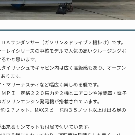
０ＤＡサンダンサー（ガソリン＆ドライブ２機掛け）です。
シーレイシリーズの中核モデルで人気の高いクルージングボ
けるかと思います。
スタイリッシュでキャビン内は広く高級感もあり、オープン
があります。
ツ・マリーナスティなど幅広く楽しめる艇です。
３ＭＰＩ 定格２２０馬力を２機とエアコンや冷蔵庫・電子
のガソリンエンジン発電機が搭載されています。
約２７ノット、MAXスピード約３５ノット以上は出る足の
が出来るサンマットも付属で付いています。
船出来る様にもなっており、運転席は見晴らしも良く、メー