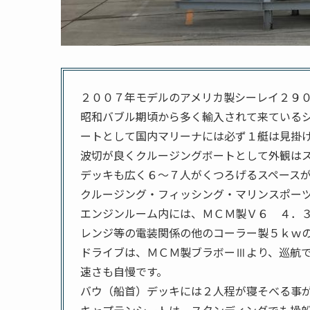
２００７年モデルのアメリカ製シーレイ２９
昭和バブル期頃から多く輸入されて来ている
ートとして国内マリーナには必ず１艇は見掛
波切が良くクルージングボートとして外観は
デッキも広く６～７人がくつろげるスペース
クルージング・フィッシング・マリンスポー
エンジンルーム内には、ＭＣＭ製Ｖ６ ４．
レンジ等の電装関係の他のコーラー製５ｋｗ
ドライブは、ＭＣＭ製ブラボーⅢより、巡航で
速さも自慢です。
バウ（船首）デッキには２人程が寝そべる事
キャプテンシートは、スタンディングでも操