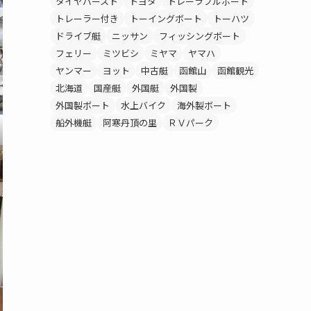
タイヤバースト
トヨタ
トレーラブルボート
トレーラー付き
トーイングボート
トーハツ
ドライブ艇
ニッサン
フィッシングボート
フェリー
ミツビシ
ミヤマ
ヤマハ
ヤンマー
ヨット
中古艇
函館山
函館観光
北海道
国産艇
外国艇
外国製
外国製ボート
水上バイク
海外製ボート
船外機艇
阿寒丹頂の里
ＲＶパーク