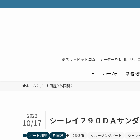
「船ネットドットコム」データーを使用、少し
ホーム
新着記
ホーム
ボート図鑑
外国製
2022
シーレイ２９０ＤＡサン
10/17
ボート図鑑
外国製
26~30ft
クルージングボート
シーレ