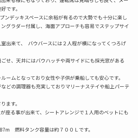
良好です。
ープンデッキスペースに余裕が有るので大勢でも十分に楽し
ミングラダー付属し、海面アプローチも容易でステップサイ
室出来て、 バウバースには２人程が横になってくつろげ
過ごせ、天井にはバウハッチや両サイドにも採光窓がある
ールームとなっており女性や子供が乗船しても安心です。
ジなどの調理器も充実しておりマリーナステイや船上パーテ
有ります。
人が座る事が出来て、シートアレンジで１人用のベットにも
.87m 燃料タンク容量は約７００Ｌです。