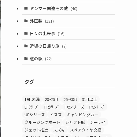
ヤンマー関連その他
(40)
外国製
(131)
日々の出来事
(16)
近場の日帰り旅
(7)
道の駅
(22)
タグ
19ft未満
20~25ft
26~30ft
31ft以上
EFｼﾘｰｽﾞ
FRｼﾘｰｽﾞ
FXシリーズ
PCｼﾘｰｽﾞ
UFシリーズ
イスズ
キャンピングカー
クルージングボート
シャフト艇
シーレイ
ジェット推進
スズキ
スペアタイヤ交換