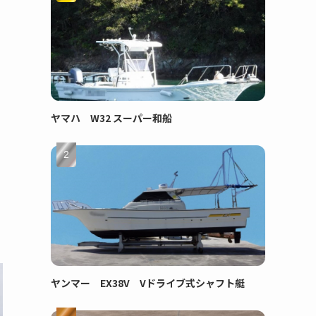
ヤマハ W32 スーパー和船
ヤンマー EX38V Vドライブ式シャフト艇