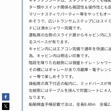
ター類やスイッチ関係も視認性＆操作性とも
マリーナスティでパーティー等をやってもオ
めそうで、広いトランサムステップにはスイ
ドには清水シャワー完備です。
運転席の左側のスライド扉からキャビン内に入
るスペースが有ります。
キャビン内にはエアコン完備で通年を快適に
為、キャビン内は明るい印象です。
階段を降りた右舷側には個室トイレ・シャワ
その横にはギャレーがあり冷蔵庫・電子レン
ィー等で楽しめそうです。
操船席の真下付近の船内に、ミッドバースが
左舷側にはテーブルを挟んで対面シートに４
なります。
船舶検査手帳記載寸法は、全長8.48m 全幅2