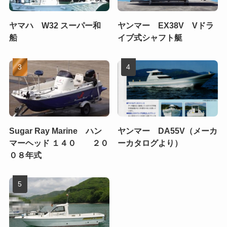
ヤマハ W32 スーパー和
ヤンマー EX38V Vドラ
船
イブ式シャフト艇
Sugar Ray Marine ハン
ヤンマー DA55V（メーカ
マーヘッド １４０ ２０
ーカタログより）
０８年式