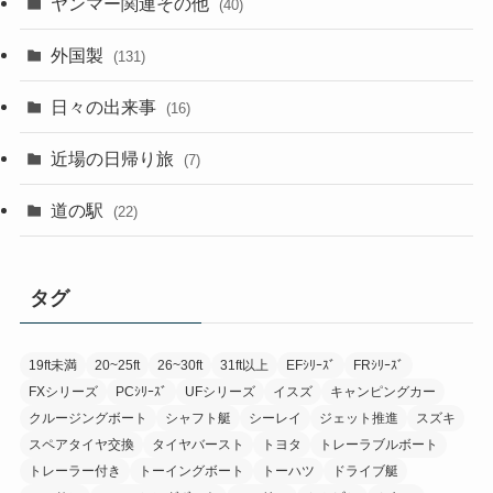
ヤンマー関連その他
(40)
外国製
(131)
日々の出来事
(16)
近場の日帰り旅
(7)
道の駅
(22)
タグ
19ft未満
20~25ft
26~30ft
31ft以上
EFｼﾘｰｽﾞ
FRｼﾘｰｽﾞ
FXシリーズ
PCｼﾘｰｽﾞ
UFシリーズ
イスズ
キャンピングカー
クルージングボート
シャフト艇
シーレイ
ジェット推進
スズキ
スペアタイヤ交換
タイヤバースト
トヨタ
トレーラブルボート
トレーラー付き
トーイングボート
トーハツ
ドライブ艇