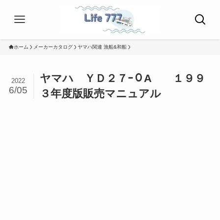
ホーム
メーカーカタログ
ヤマハ関連 漁船&和船
ヤマハ ＹＤ２７ｰ０A １９９
2022
6/05
３年度版販売マニュアル