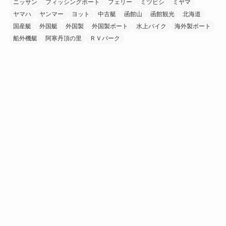
ニッサン
フィッシングボート
フェリー
ミツビシ
ミヤマ
ヤマハ
ヤンマー
ヨット
中古艇
函館山
函館観光
北海道
国産艇
外国艇
外国製
外国製ボート
水上バイク
海外製ボート
船外機艇
阿寒丹頂の里
ＲＶパーク