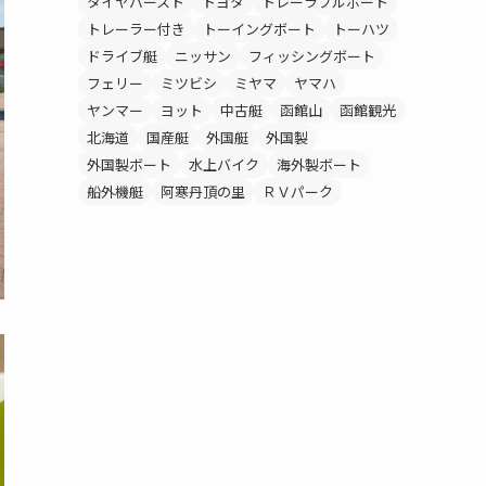
タイヤバースト
トヨタ
トレーラブルボート
トレーラー付き
トーイングボート
トーハツ
ドライブ艇
ニッサン
フィッシングボート
フェリー
ミツビシ
ミヤマ
ヤマハ
ヤンマー
ヨット
中古艇
函館山
函館観光
北海道
国産艇
外国艇
外国製
外国製ボート
水上バイク
海外製ボート
船外機艇
阿寒丹頂の里
ＲＶパーク