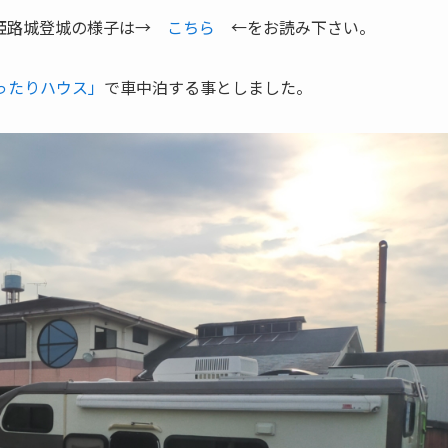
、姫路城登城の様子は→
こちら
←をお読み下さい。
ったりハウス」
で車中泊する事としました。