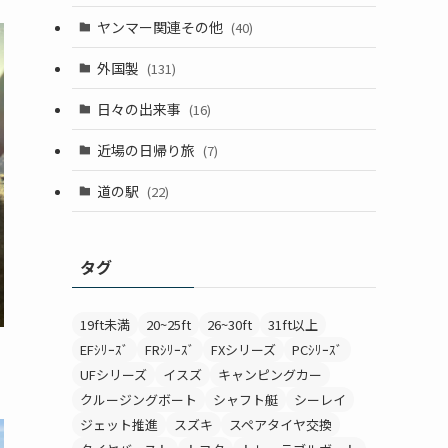
ヤンマー関連その他
(40)
外国製
(131)
日々の出来事
(16)
近場の日帰り旅
(7)
道の駅
(22)
タグ
19ft未満
20~25ft
26~30ft
31ft以上
EFｼﾘｰｽﾞ
FRｼﾘｰｽﾞ
FXシリーズ
PCｼﾘｰｽﾞ
UFシリーズ
イスズ
キャンピングカー
クルージングボート
シャフト艇
シーレイ
ジェット推進
スズキ
スペアタイヤ交換