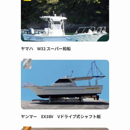
ヤマハ W32 スーパー和船
ヤンマー EX38V Vドライブ式シャフト艇