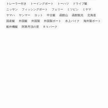
トレーラー付き
トーイングボート
トーハツ
ドライブ艇
ニッサン
フィッシングボート
フェリー
ミツビシ
ミヤマ
ヤマハ
ヤンマー
ヨット
中古艇
函館山
函館観光
北海道
国産艇
外国艇
外国製
外国製ボート
水上バイク
海外製ボート
船外機艇
阿寒丹頂の里
ＲＶパーク