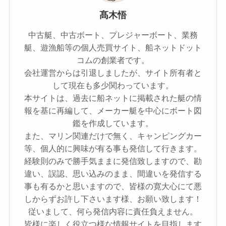
髙木悟
中古艇、中古ボート、プレジャーボート、業務
艇、遊漁船等の個人売買サイト、船ネットドット
コムの創業者です。
会社運営からは引退しましたが、サイト所有者と
して現在も多少関わっています。
本サイトは、過去に船ネットに掲載された艇の情
報を基に再編して、メーカー艇を中心にボート図
鑑を作成しています。
また、マリン関連だけで無く、キャンピングカー
等、個人的に興味が有る事も発信して行きます。
経験則のみで勝手気ままに発信致しますので、勘
違い、誤認、思い込みのまま、間違いを発信する
事も有るかと思いますので、皆様の寛大心にて悪
しからずお許し下さいます様、お願い致します！
従いまして、何ら発信内容に責任負えません。
皆様に楽しく役立つ様な情報サイトを目指します