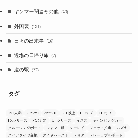
ヤンマー関連その他
(40)
外国製
(131)
日々の出来事
(16)
近場の日帰り旅
(7)
道の駅
(22)
タグ
19ft未満
20~25ft
26~30ft
31ft以上
EFｼﾘｰｽﾞ
FRｼﾘｰｽﾞ
FXシリーズ
PCｼﾘｰｽﾞ
UFシリーズ
イスズ
キャンピングカー
クルージングボート
シャフト艇
シーレイ
ジェット推進
スズキ
スペアタイヤ交換
タイヤバースト
トヨタ
トレーラブルボート