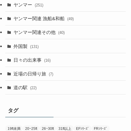
ヤンマー
(251)
ヤンマー関連 漁船&和船
(49)
ヤンマー関連その他
(40)
外国製
(131)
日々の出来事
(16)
近場の日帰り旅
(7)
道の駅
(22)
タグ
19ft未満
20~25ft
26~30ft
31ft以上
EFｼﾘｰｽﾞ
FRｼﾘｰｽﾞ