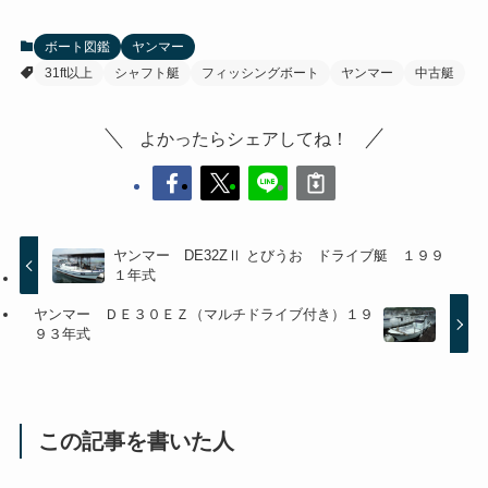
ボート図鑑
ヤンマー
31ft以上
シャフト艇
フィッシングボート
ヤンマー
中古艇
よかったらシェアしてね！
ヤンマー DE32ZⅡ とびうお ドライブ艇 １９９
１年式
ヤンマー ＤＥ３０ＥＺ（マルチドライブ付き）１９
９３年式
この記事を書いた人