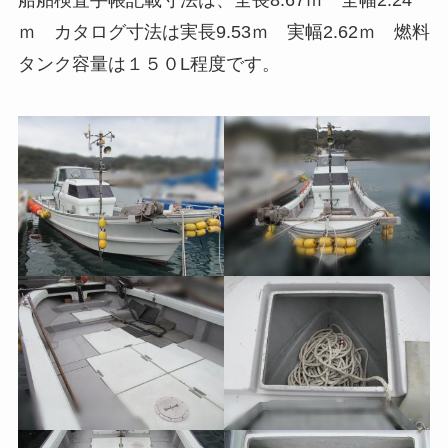
船舶検査手帳記載寸法は、全長8.67ｍ 全幅2.24
ｍ カタログ寸法は実長9.53ｍ 実幅2.62ｍ 燃料
タンク容量は１５０L程度です。