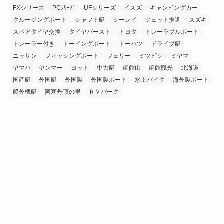
FXシリーズ
PCｼﾘｰｽﾞ
UFシリーズ
イスズ
キャンピングカー
クルージングボート
シャフト艇
シーレイ
ジェット推進
スズキ
スペアタイヤ交換
タイヤバースト
トヨタ
トレーラブルボート
トレーラー付き
トーイングボート
トーハツ
ドライブ艇
ニッサン
フィッシングボート
フェリー
ミツビシ
ミヤマ
ヤマハ
ヤンマー
ヨット
中古艇
函館山
函館観光
北海道
国産艇
外国艇
外国製
外国製ボート
水上バイク
海外製ボート
船外機艇
阿寒丹頂の里
ＲＶパーク