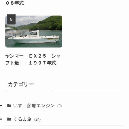
０８年式
ヤンマー ＥＸ２５ シャ
フト艇 １９９７年式
カテゴリー
いすゞ船舶エンジン
(9)
くるま旅
(24)