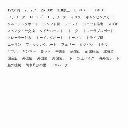
19ft未満
20~25ft
26~30ft
31ft以上
EFｼﾘｰｽﾞ
FRｼﾘｰｽﾞ
FXシリーズ
PCｼﾘｰｽﾞ
UFシリーズ
イスズ
キャンピングカー
クルージングボート
シャフト艇
シーレイ
ジェット推進
スズキ
スペアタイヤ交換
タイヤバースト
トヨタ
トレーラブルボート
トレーラー付き
トーイングボート
トーハツ
ドライブ艇
ニッサン
フィッシングボート
フェリー
ミツビシ
ミヤマ
ヤマハ
ヤンマー
ヨット
中古艇
函館山
函館観光
北海道
国産艇
外国艇
外国製
外国製ボート
水上バイク
海外製ボート
船外機艇
阿寒丹頂の里
ＲＶパーク