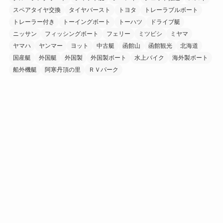
スペアタイヤ交換
タイヤバースト
トヨタ
トレーラブルボート
トレーラー付き
トーイングボート
トーハツ
ドライブ艇
ニッサン
フィッシングボート
フェリー
ミツビシ
ミヤマ
ヤマハ
ヤンマー
ヨット
中古艇
函館山
函館観光
北海道
国産艇
外国艇
外国製
外国製ボート
水上バイク
海外製ボート
船外機艇
阿寒丹頂の里
ＲＶパーク