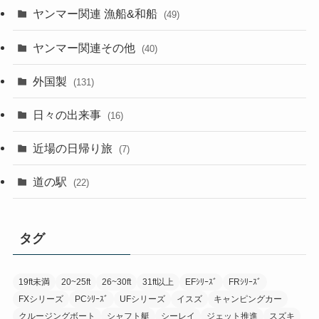
ヤンマー関連 漁船&和船
(49)
ヤンマー関連その他
(40)
外国製
(131)
日々の出来事
(16)
近場の日帰り旅
(7)
道の駅
(22)
タグ
19ft未満
20~25ft
26~30ft
31ft以上
EFｼﾘｰｽﾞ
FRｼﾘｰｽﾞ
FXシリーズ
PCｼﾘｰｽﾞ
UFシリーズ
イスズ
キャンピングカー
クルージングボート
シャフト艇
シーレイ
ジェット推進
スズキ