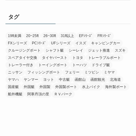
タグ
19ft未満
20~25ft
26~30ft
31ft以上
EFｼﾘｰｽﾞ
FRｼﾘｰｽﾞ
FXシリーズ
PCｼﾘｰｽﾞ
UFシリーズ
イスズ
キャンピングカー
クルージングボート
シャフト艇
シーレイ
ジェット推進
スズキ
スペアタイヤ交換
タイヤバースト
トヨタ
トレーラブルボート
トレーラー付き
トーイングボート
トーハツ
ドライブ艇
ニッサン
フィッシングボート
フェリー
ミツビシ
ミヤマ
ヤマハ
ヤンマー
ヨット
中古艇
函館山
函館観光
北海道
国産艇
外国艇
外国製
外国製ボート
水上バイク
海外製ボート
船外機艇
阿寒丹頂の里
ＲＶパーク