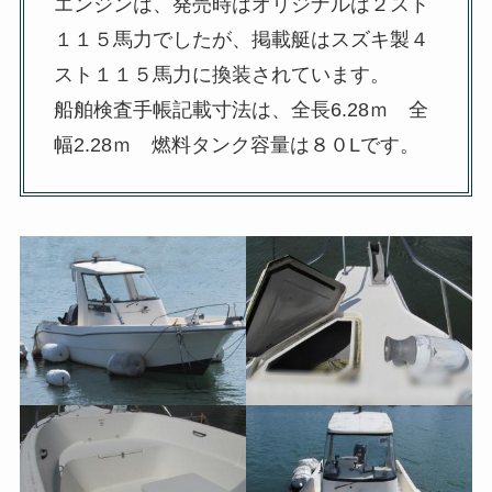
エンジンは、発売時はオリジナルは２スト
１１５馬力でしたが、掲載艇はスズキ製４
スト１１５馬力に換装されています。
船舶検査手帳記載寸法は、全長6.28ｍ 全
幅2.28ｍ 燃料タンク容量は８０Lです。