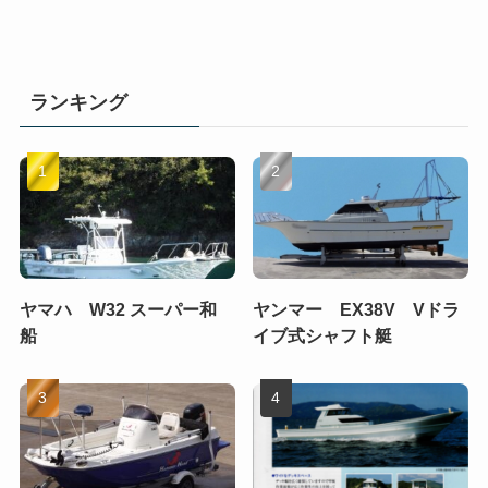
ランキング
ヤマハ W32 スーパー和
ヤンマー EX38V Vドラ
船
イブ式シャフト艇