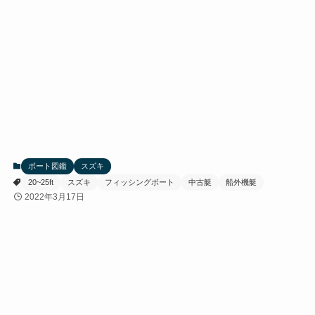
ボート図鑑
スズキ
20~25ft
スズキ
フィッシングボート
中古艇
船外機艇
2022年3月17日